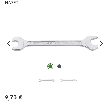
HAZET
Bildergalerie überspringen
Regulärer Preis:
9,75 €