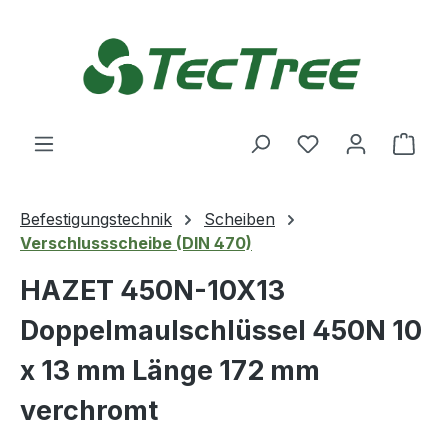
Zum Hauptinhalt springen
Du hast 0 Produ
Ware
Befestigungstechnik
Scheiben
Verschlussscheibe (DIN 470)
HAZET 450N-10X13
Doppelmaulschlüssel 450N 10
x 13 mm Länge 172 mm
verchromt