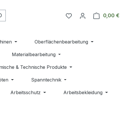
Du hast 0 Produkte auf 
0,00 €
Ware
hinen
Oberflächenbearbeitung
Materialbearbeitung
mische & Technische Produkte
öten
Spanntechnik
Arbeitsschutz
Arbeitsbekleidung