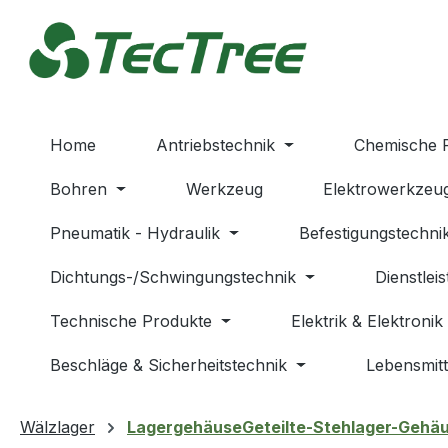
m Hauptinhalt springen
Zur Suche springen
Zur Hauptnavigation springen
Home
Antriebstechnik
Chemische 
Bohren
Werkzeug
Elektrowerkzeu
Pneumatik - Hydraulik
Befestigungstechni
Dichtungs-/Schwingungstechnik
Dienstlei
Technische Produkte
Elektrik & Elektronik
Beschläge & Sicherheitstechnik
Lebensmitt
Wälzlager
LagergehäuseGeteilte-Stehlager-Gehä