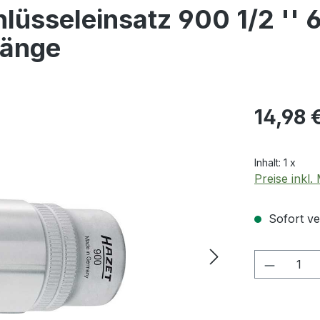
üsseleinsatz 900 1/2 '' 
Länge
Regulärer Pr
14,98 
Inhalt:
1 x
Preise inkl
Sofort ver
Produkt