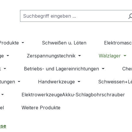
Produkte
Schweißen u. Löten
Elektromasc
ge
Zerspannungstechnik
Wälzlager
k
Betriebs- und Lagereinrichtungen
Che
stungen
Handwerkzeuge
Schweissen+L
ElektrowerkzeugeAkku-Schlagbohrschrauber
el
Weitere Produkte
use