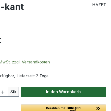
6-kant
HAZET
eis:
€
. MwSt. zzgl. Versandkosten
fügbar, Lieferzeit: 2 Tage
 Anzahl: Gib den gewünschten Wert ein 
Stk
In den Warenkorb