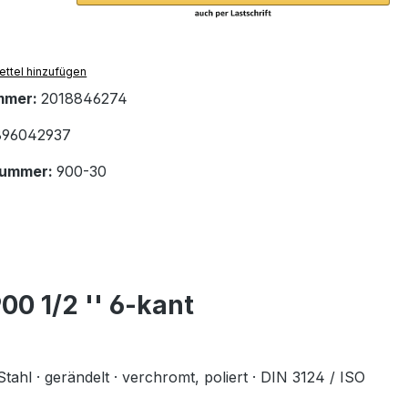
ttel hinzufügen
mmer:
2018846274
96042937
nummer:
900-30
0 1/2 '' 6-kant
hl · gerändelt · verchromt, poliert · DIN 3124 / ISO