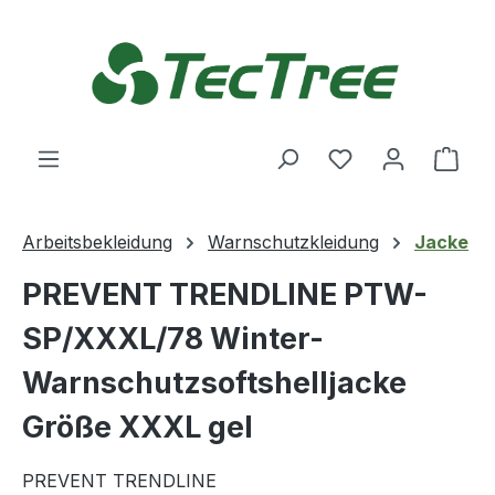
Zum Hauptinhalt springen
Du hast 0 Produ
Ware
Arbeitsbekleidung
Warnschutzkleidung
Jacke
PREVENT TRENDLINE PTW-
SP/XXXL/78 Winter-
Warnschutzsoftshelljacke
Größe XXXL gel
PREVENT TRENDLINE