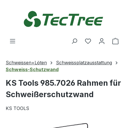
Zum Hauptinhalt springen
Du hast 0 Produ
Ware
Schweissen+Löten
Schweissplatzausstattung
Schweiss-Schutzwand
KS Tools 985.7026 Rahmen für
Schweißerschutzwand
KS TOOLS
Bildergalerie überspringen