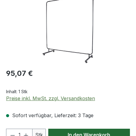
Regulärer Preis:
95,07 €
Inhalt:
1 Stk
Preise inkl. MwSt. zzgl. Versandkosten
Sofort verfügbar, Lieferzeit: 3 Tage
Produkt Anzahl: Gib den gewünschten We
Stk
In den Warenkorb