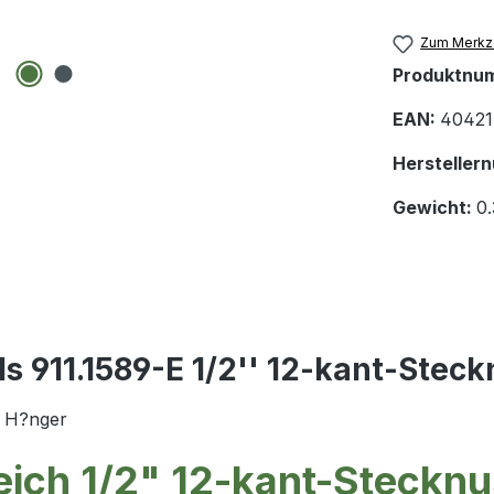
Zum Merkze
Produktnu
EAN:
40421
Hersteller
Gewicht:
0
s 911.1589-E 1/2'' 12-kant-Stec
f H?nger
eich 1/2" 12-kant-Steckn