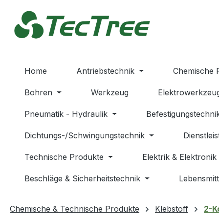
m Hauptinhalt springen
Zur Suche springen
Zur Hauptnavigation springen
Home
Antriebstechnik
Chemische 
Bohren
Werkzeug
Elektrowerkzeu
Pneumatik - Hydraulik
Befestigungstechni
Dichtungs-/Schwingungstechnik
Dienstlei
Technische Produkte
Elektrik & Elektronik
Beschläge & Sicherheitstechnik
Lebensmitt
Chemische & Technische Produkte
Klebstoff
2-K