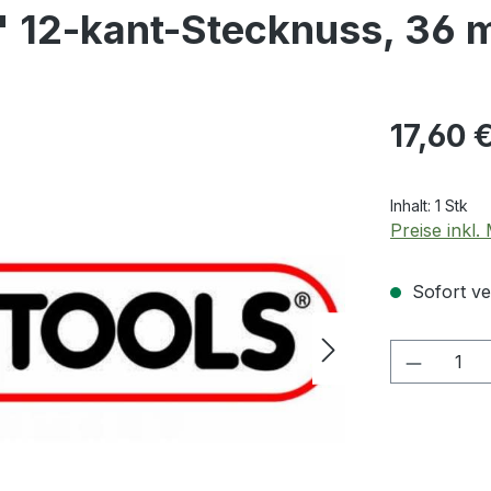
'' 12-kant-Stecknuss, 36
Regulärer Pr
17,60 
Inhalt:
1 Stk
Preise inkl
Sofort ver
Produkt