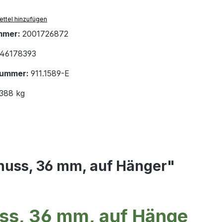
ttel hinzufügen
mmer:
2001726872
46178393
nummer:
911.1589-E
.388 kg
knuss, 36 mm, auf Hänger"
uss, 36 mm, auf Hänge