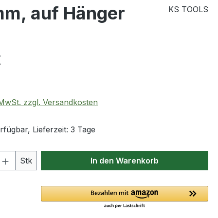
 mm, auf Hänger
KS TOOLS
eis:
€
. MwSt. zzgl. Versandkosten
fügbar, Lieferzeit: 3 Tage
 Anzahl: Gib den gewünschten Wert ein 
Stk
In den Warenkorb