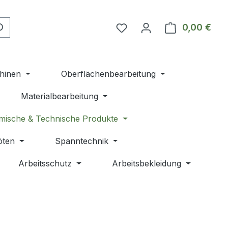
Du hast 0 Produkte auf 
0,00 €
Ware
hinen
Oberflächenbearbeitung
Materialbearbeitung
mische & Technische Produkte
öten
Spanntechnik
Arbeitsschutz
Arbeitsbekleidung