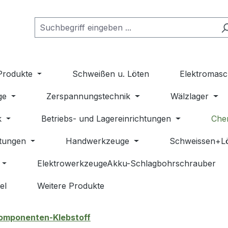
Produkte
Schweißen u. Löten
Elektromasc
ge
Zerspannungstechnik
Wälzlager
k
Betriebs- und Lagereinrichtungen
Che
stungen
Handwerkzeuge
Schweissen+L
ElektrowerkzeugeAkku-Schlagbohrschrauber
el
Weitere Produkte
omponenten-Klebstoff