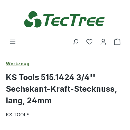
Zum Hauptinhalt springen
Du hast 0 Produ
Ware
Werkzeug
KS Tools 515.1424 3/4''
Sechskant-Kraft-Stecknuss,
lang, 24mm
KS TOOLS