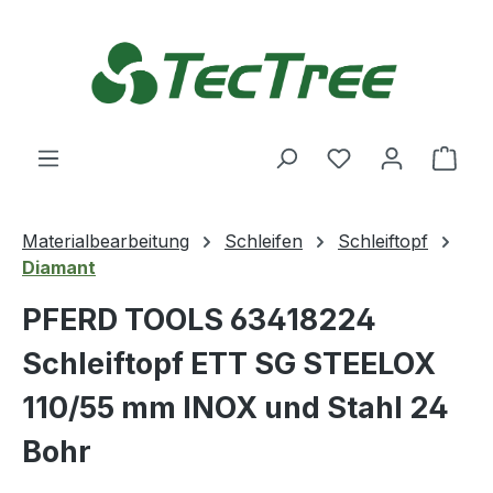
Zum Hauptinhalt springen
Du hast 0 Produ
Ware
Materialbearbeitung
Schleifen
Schleiftopf
Diamant
PFERD TOOLS 63418224
Schleiftopf ETT SG STEELOX
110/55 mm INOX und Stahl 24
Bohr