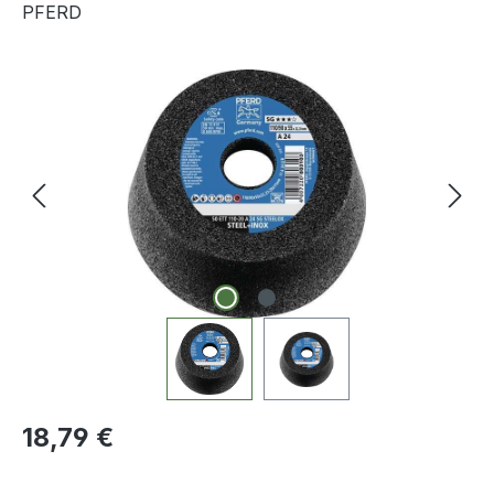
PFERD
Bildergalerie überspringen
Regulärer Preis:
18,79 €