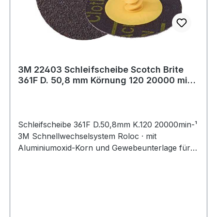
3M 22403 Schleifscheibe Scotch Brite
361F D. 50,8 mm Körnung 120 20000 min-
¹
Schleifscheibe 361F D.50,8mm K.120 20000min-¹
3M Schnellwechselsystem Roloc · mit
Aluminiumoxid-Korn und Gewebeunterlage für
allgemeine Schleif- und Abtragsarbeiten ·
speziell auch auf Edelstahl