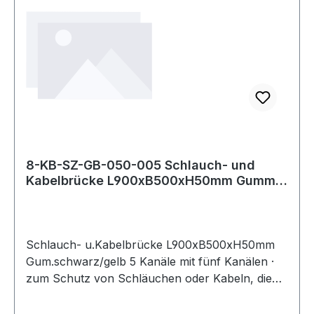
8-KB-SZ-GB-050-005 Schlauch- und
Kabelbrücke L900xB500xH50mm Gummi
schwarz/gel
Schlauch- u.Kabelbrücke L900xB500xH50mm
Gum.schwarz/gelb 5 Kanäle mit fünf Kanälen ·
zum Schutz von Schläuchen oder Kabeln, die
nicht dauerhaft verlegt sind · Abmessung
Kabelkanäle H 35,3 x B 38 mm · keine