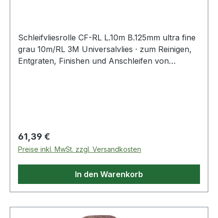
Schleifvliesrolle CF-RL L.10m B.125mm ultra fine
grau 10m/RL 3M Universalvlies · zum Reinigen,
Entgraten, Finishen und Anschleifen von
Oberflächen in den Bereichen Metall, Holz,
Kunststoff, Edelstahl, Alu u.v.m. · Rolle à 10 m
Weitere technische Eigenschaften: · Qualität: CF-
RL · Farbe: grau
Regulärer Preis:
61,39 €
Preise inkl. MwSt. zzgl. Versandkosten
In den Warenkorb