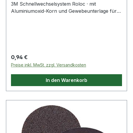
3M Schnellwechselsystem Roloc · mit
Aluminiumoxid-Korn und Gewebeunterlage für
allgemeine Schleif- und Abtragsarbeiten ·
speziell auch auf Edelstahl
Regulärer Preis:
0,94 €
Preise inkl. MwSt. zzgl. Versandkosten
In den Warenkorb