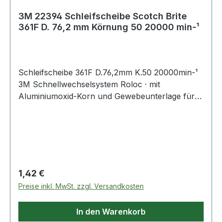
3M 22394 Schleifscheibe Scotch Brite
361F D. 76,2 mm Körnung 50 20000 min-¹
Schleifscheibe 361F D.76,2mm K.50 20000min-¹
3M Schnellwechselsystem Roloc · mit
Aluminiumoxid-Korn und Gewebeunterlage für
allgemeine Schleif- und Abtragsarbeiten ·
speziell auch auf Edelstahl
Regulärer Preis:
1,42 €
Preise inkl. MwSt. zzgl. Versandkosten
In den Warenkorb