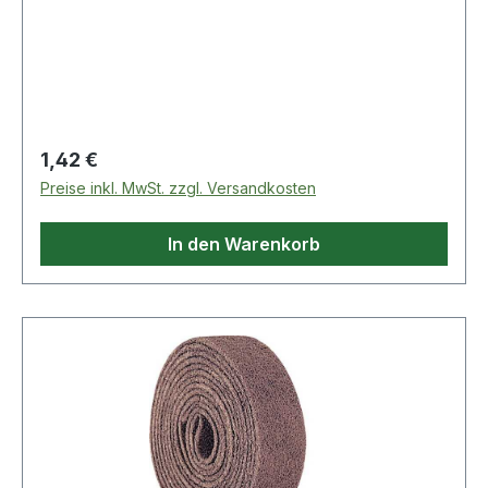
allgemeine Schleif- und Abtragsarbeiten ·
speziell auch auf Edelstahl
Regulärer Preis:
1,42 €
Preise inkl. MwSt. zzgl. Versandkosten
In den Warenkorb