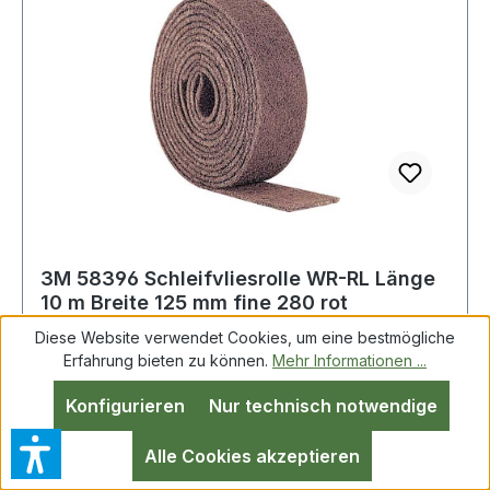
3M 58396 Schleifvliesrolle WR-RL Länge
10 m Breite 125 mm fine 280 rot
Diese Website verwendet Cookies, um eine bestmögliche
Erfahrung bieten zu können.
Mehr Informationen ...
Schleifvliesrolle WR-RL L.10m B.125mm fine rot
Konfigurieren
Nur technisch notwendige
10m/RL 3M zum Reinigen, Entgraten, Finishen
und Anschleifen von Oberflächen in den
Alle Cookies akzeptieren
Bereichen Metall, Holz, Kunststoff, Edelstahl, Alu