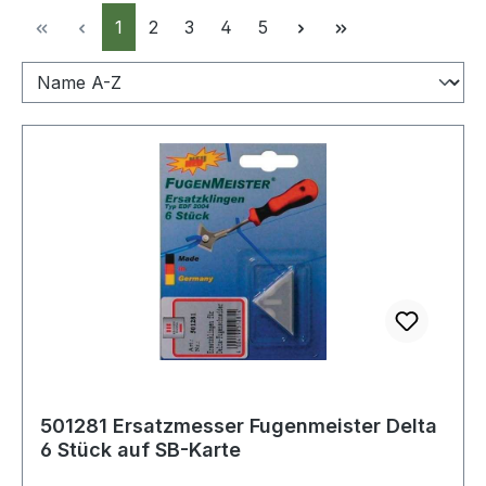
Seite
Seite
Seite
Seite
Seite
1
2
3
4
5
501281 Ersatzmesser Fugenmeister Delta
6 Stück auf SB-Karte