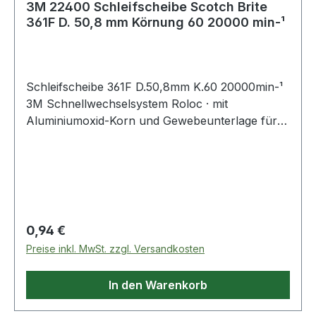
3M 22400 Schleifscheibe Scotch Brite
361F D. 50,8 mm Körnung 60 20000 min-¹
Schleifscheibe 361F D.50,8mm K.60 20000min-¹
3M Schnellwechselsystem Roloc · mit
Aluminiumoxid-Korn und Gewebeunterlage für
allgemeine Schleif- und Abtragsarbeiten ·
speziell auch auf Edelstahl
Regulärer Preis:
0,94 €
Preise inkl. MwSt. zzgl. Versandkosten
In den Warenkorb