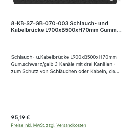
8-KB-SZ-GB-070-003 Schlauch- und
Kabelbrücke L900xB500xH70mm Gummi
schwarz/gel
Schlauch- u.Kabelbrücke L900xB500xH70mm
Gum.schwarz/gelb 3 Kanäle mit drei Kanälen ·
zum Schutz von Schläuchen oder Kabeln, die
nicht dauerhaft verlegt sind · Abmessung
Kabelkanäle H 50 x B 68/57/65 mm · keine
Befestigung nötig · aus schwarzem
vulkanisiertem Vollgummi und rutschhemmende
Oberfläche · mit gelben Schutzdeckel und
Tragegriff · überfahrbar bis zu einem
Regulärer Preis:
95,19 €
Achsgewicht von 8 t · Endlosmontage mit
Preise inkl. MwSt. zzgl. Versandkosten
Zapfen/Nut-System