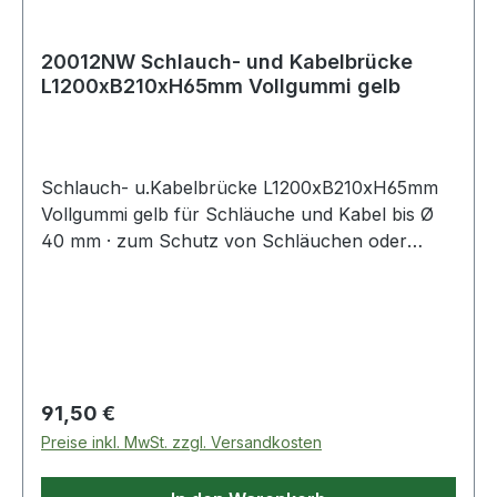
20012NW Schlauch- und Kabelbrücke
L1200xB210xH65mm Vollgummi gelb
Schlauch- u.Kabelbrücke L1200xB210xH65mm
Vollgummi gelb für Schläuche und Kabel bis Ø
40 mm · zum Schutz von Schläuchen oder
Kabeln, die nicht dauerhaft verlegt sind · keine
Befestigungen nötig · aus Vollgummi
Regulärer Preis:
91,50 €
Preise inkl. MwSt. zzgl. Versandkosten