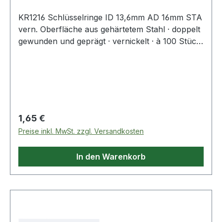
KR1216 Schlüsselringe ID 13,6mm AD 16mm STA
vern. Oberfläche aus gehärtetem Stahl · doppelt
gewunden und geprägt · vernickelt · à 100 Stück
verpackt Weitere technische Eigenschaften: ·
Oberfläche: vernickelt
Regulärer Preis:
1,65 €
Preise inkl. MwSt. zzgl. Versandkosten
In den Warenkorb