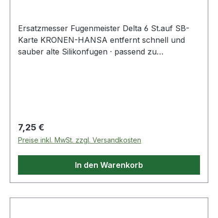
Ersatzmesser Fugenmeister Delta 6 St.auf SB-
Karte KRONEN-HANSA entfernt schnell und
sauber alte Silikonfugen · passend zu
Fugenemeister Delta Art. 4300 000 497 Weitere
technische Eigenschaften: · Material: Klinge Stahl
Regulärer Preis:
7,25 €
Preise inkl. MwSt. zzgl. Versandkosten
In den Warenkorb