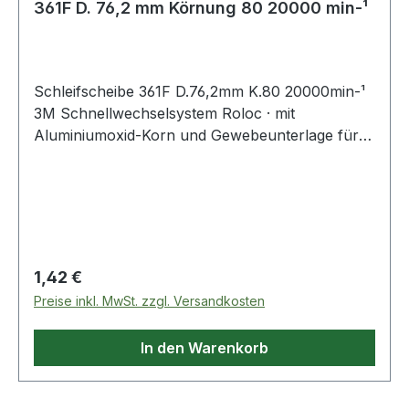
361F D. 76,2 mm Körnung 80 20000 min-¹
Schleifscheibe 361F D.76,2mm K.80 20000min-¹
3M Schnellwechselsystem Roloc · mit
Aluminiumoxid-Korn und Gewebeunterlage für
allgemeine Schleif- und Abtragsarbeiten ·
speziell auch auf Edelstahl
Regulärer Preis:
1,42 €
Preise inkl. MwSt. zzgl. Versandkosten
In den Warenkorb