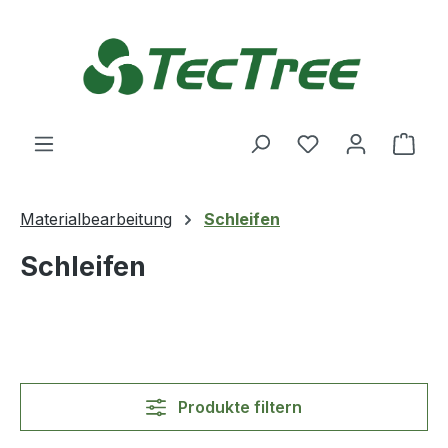
Zum Hauptinhalt springen
Du hast 0 Produ
Ware
Materialbearbeitung
Schleifen
Schleifen
Produkte filtern