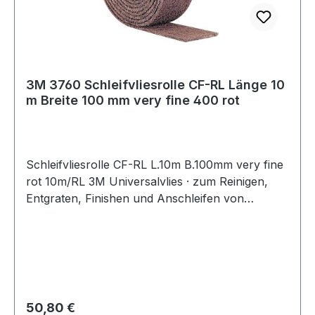
3M 3760 Schleifvliesrolle CF-RL Länge 10
m Breite 100 mm very fine 400 rot
Schleifvliesrolle CF-RL L.10m B.100mm very fine
rot 10m/RL 3M Universalvlies · zum Reinigen,
Entgraten, Finishen und Anschleifen von
Oberflächen in den Bereichen Metall, Holz,
Kunststoff, Edelstahl, Alu u.v.m. · Rolle à 10 m
Weitere technische Eigenschaften: · Qualität: CF-
RL · Farbe: rot
Regulärer Preis:
50,80 €