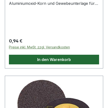
Aluminiumoxid-Korn und Gewebeunterlage für
allgemeine Schleif- und Abtragsarbeiten ·
speziell auch auf Edelstahl
Regulärer Preis:
0,94 €
Preise inkl. MwSt. zzgl. Versandkosten
In den Warenkorb