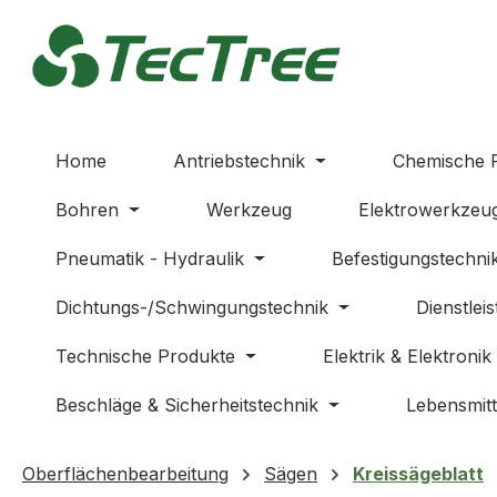
m Hauptinhalt springen
Zur Suche springen
Zur Hauptnavigation springen
Home
Antriebstechnik
Chemische 
Bohren
Werkzeug
Elektrowerkzeu
Pneumatik - Hydraulik
Befestigungstechni
Dichtungs-/Schwingungstechnik
Dienstlei
Technische Produkte
Elektrik & Elektronik
Beschläge & Sicherheitstechnik
Lebensmitt
Oberflächenbearbeitung
Sägen
Kreissägeblatt