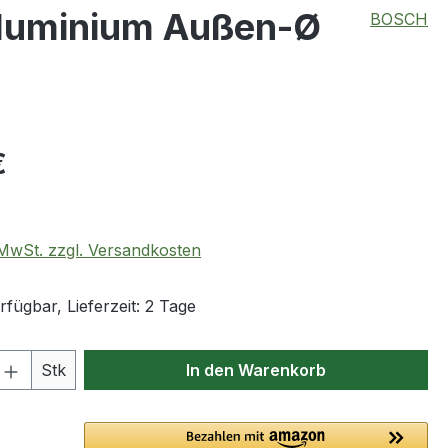
Aluminium Außen-Ø
BOSCH
eis:
€
. MwSt. zzgl. Versandkosten
fügbar, Lieferzeit: 2 Tage
 Anzahl: Gib den gewünschten Wert ein 
Stk
In den Warenkorb