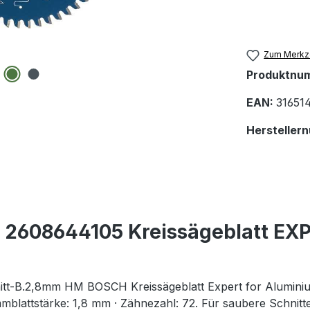
Zum Merkze
Produktnu
EAN:
31651
Hersteller
 2608644105 Kreissägeblatt EX
tt-B.2,8mm HM BOSCH Kreissägeblatt Expert for Alumini
mblattstärke: 1,8 mm · Zähnezahl: 72. Für saubere Schnitt