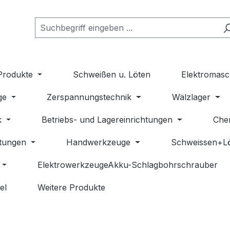
Produkte
Schweißen u. Löten
Elektromasc
ge
Zerspannungstechnik
Wälzlager
k
Betriebs- und Lagereinrichtungen
Che
stungen
Handwerkzeuge
Schweissen+L
ElektrowerkzeugeAkku-Schlagbohrschrauber
el
Weitere Produkte