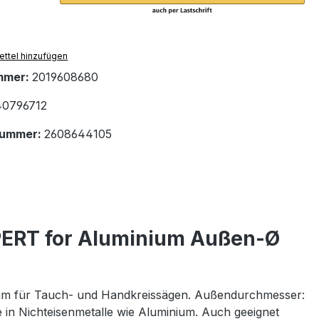
ttel hinzufügen
mmer:
2019608680
40796712
nummer:
2608644105
PERT for Aluminium Außen-Ø
um für Tauch- und Handkreissägen. Außendurchmesser:
e in Nichteisenmetalle wie Aluminium. Auch geeignet