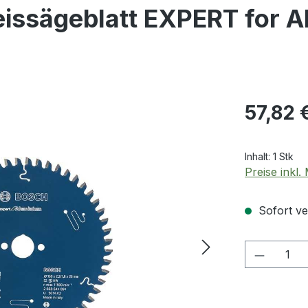
ssägeblatt EXPERT for 
Regulärer Pr
57,82 
Inhalt:
1 Stk
Preise inkl
Sofort ver
Produkt