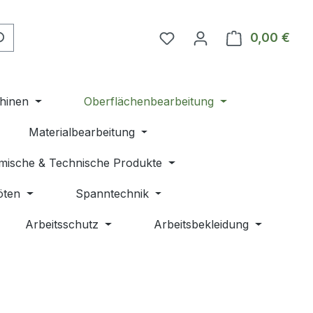
Du hast 0 Produkte auf 
0,00 €
Ware
hinen
Oberflächenbearbeitung
Materialbearbeitung
mische & Technische Produkte
öten
Spanntechnik
Arbeitsschutz
Arbeitsbekleidung