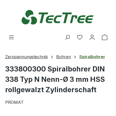
Zum Hauptinhalt springen
Du hast 0 Produ
Ware
Zerspannungstechnik
Bohren
Spiralbohrer
333800300 Spiralbohrer DIN
338 Typ N Nenn-Ø 3 mm HSS
rollgewalzt Zylinderschaft
PROMAT