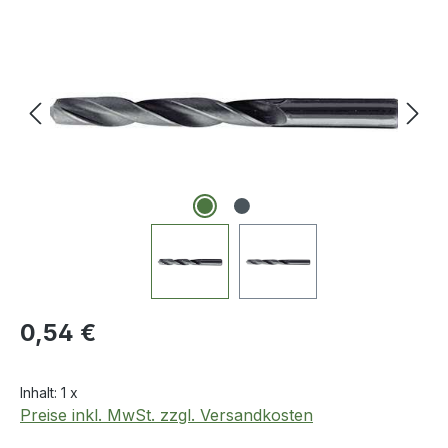
Bildergalerie überspringen
Regulärer Preis:
0,54 €
Inhalt:
1 x
Preise inkl. MwSt. zzgl. Versandkosten