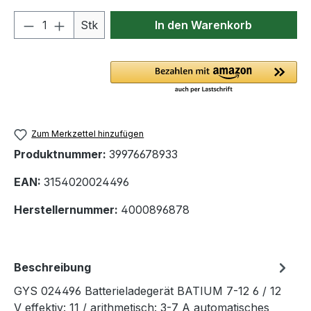
Produkt Anzahl: Gib den gewünschten We
Stk
In den Warenkorb
Zum Merkzettel hinzufügen
Produktnummer:
39976678933
EAN:
3154020024496
Herstellernummer:
4000896878
Beschreibung
GYS 024496 Batterieladegerät BATIUM 7-12 6 / 12
V effektiv: 11 / arithmetisch: 3-7 A automatisches