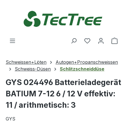
Zum Hauptinhalt springen
Du hast 0 Produ
Ware
Schweissen+Löten
Autogen+Propanschweissen
Schweiss-Düsen
Schlitzschneiddüse
GYS 024496 Batterieladegerät
BATIUM 7-12 6 / 12 V effektiv:
11 / arithmetisch: 3
GYS