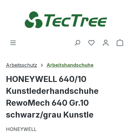
Zum Hauptinhalt springen
Du hast 0 Produ
Ware
Arbeitsschutz
Arbeitshandschuhe
HONEYWELL 640/10
Kunstlederhandschuhe
RewoMech 640 Gr.10
schwarz/grau Kunstle
HONEYWELL