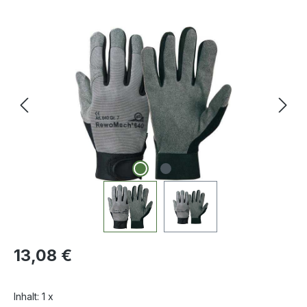
Bildergalerie überspringen
Regulärer Preis:
13,08 €
Inhalt:
1 x