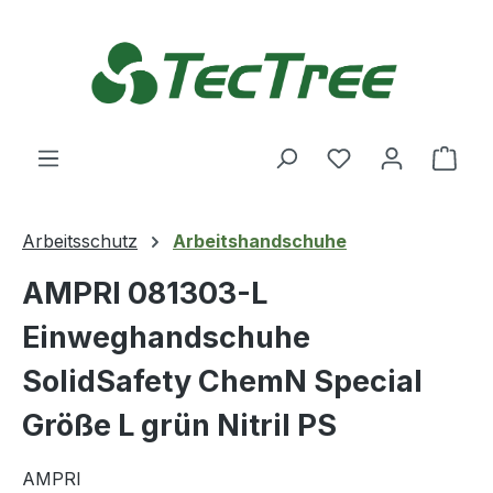
Zum Hauptinhalt springen
Du hast 0 Produ
Ware
Arbeitsschutz
Arbeitshandschuhe
AMPRI 081303-L
Einweghandschuhe
SolidSafety ChemN Special
Größe L grün Nitril PS
AMPRI