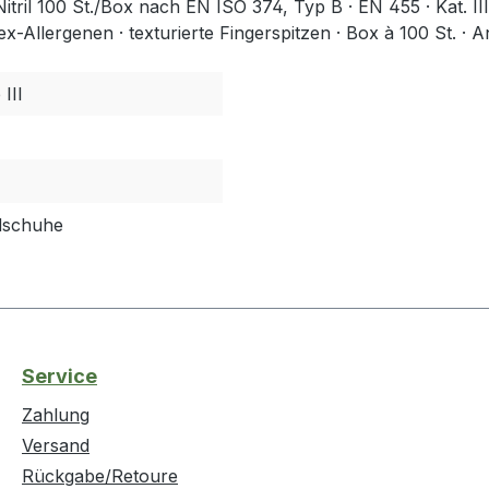
l 100 St./Box nach EN ISO 374, Typ B · EN 455 · Kat. III · A
atex-Allergenen · texturierte Fingerspitzen · Box à 100 St. 
III
dschuhe
Service
Zahlung
Versand
Rückgabe/Retoure