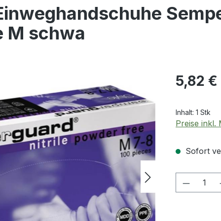
inweghandschuhe Semp
e M schwa
Regulärer Pr
5,82 €
Inhalt:
1 Stk
Preise inkl
Sofort ver
Produkt