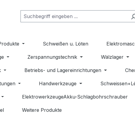
Produkte
Schweißen u. Löten
Elektromasc
ge
Zerspannungstechnik
Wälzlager
k
Betriebs- und Lagereinrichtungen
Che
stungen
Handwerkzeuge
Schweissen+L
ElektrowerkzeugeAkku-Schlagbohrschrauber
el
Weitere Produkte