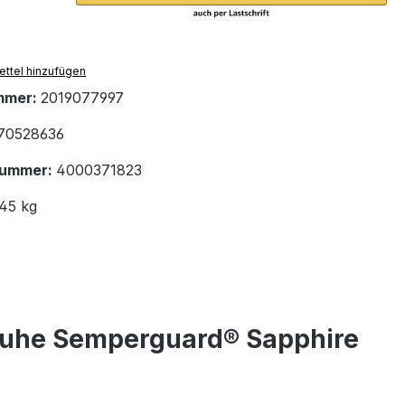
ttel hinzufügen
mmer:
2019077997
70528636
nummer:
4000371823
.45 kg
uhe Semperguard® Sapphire