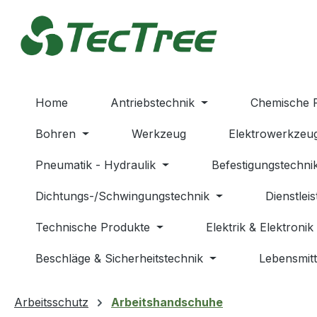
m Hauptinhalt springen
Zur Suche springen
Zur Hauptnavigation springen
Home
Antriebstechnik
Chemische 
Bohren
Werkzeug
Elektrowerkzeu
Pneumatik - Hydraulik
Befestigungstechni
Dichtungs-/Schwingungstechnik
Dienstlei
Technische Produkte
Elektrik & Elektronik
Beschläge & Sicherheitstechnik
Lebensmitt
Arbeitsschutz
Arbeitshandschuhe