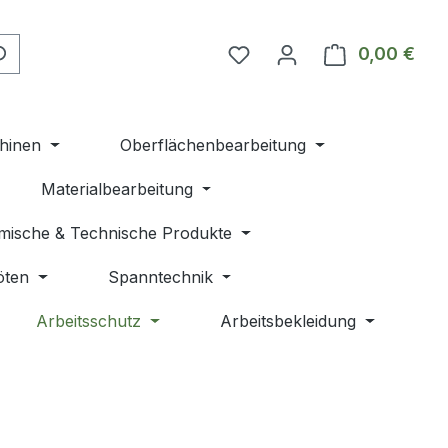
Du hast 0 Produkte auf 
0,00 €
Ware
hinen
Oberflächenbearbeitung
Materialbearbeitung
mische & Technische Produkte
öten
Spanntechnik
Arbeitsschutz
Arbeitsbekleidung