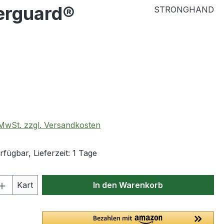
erguard®
STRONGHAND
eis:
. MwSt. zzgl. Versandkosten
fügbar, Lieferzeit: 1 Tage
 Anzahl: Gib den gewünschten Wert ein 
Kart
In den Warenkorb