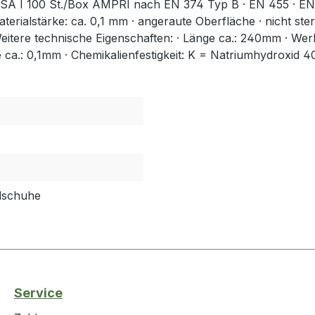
SA I 100 St./Box AMPRI nach EN 374 Typ B · EN 455 · EN 42
Materialstärke: ca. 0,1 mm · angeraute Oberfläche · nicht st
itere technische Eigenschaften: · Länge ca.: 240mm · Werks
ke ca.: 0,1mm · Chemikalienfestigkeit: K = Natriumhydroxid
dschuhe
Service