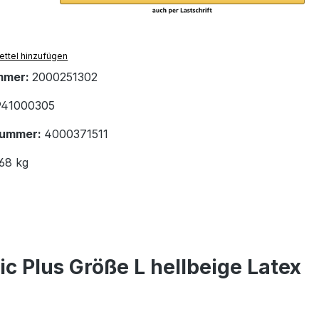
ttel hinzufügen
mmer:
2000251302
41000305
nummer:
4000371511
68 kg
 Plus Größe L hellbeige Latex