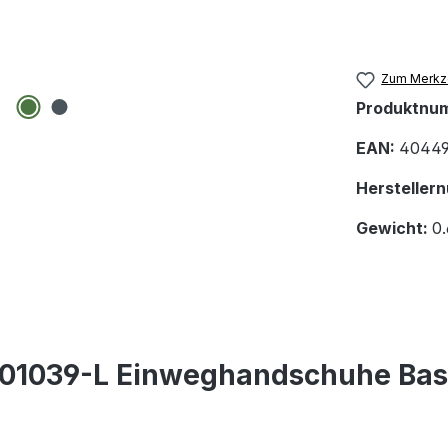
Zum Merkze
Produktnu
EAN:
40449
Hersteller
Gewicht:
0.
01039-L Einweghandschuhe Basic