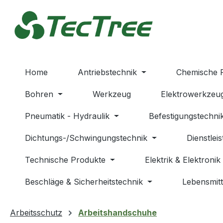
m Hauptinhalt springen
Zur Suche springen
Zur Hauptnavigation springen
Home
Antriebstechnik
Chemische 
Bohren
Werkzeug
Elektrowerkzeu
Pneumatik - Hydraulik
Befestigungstechni
Dichtungs-/Schwingungstechnik
Dienstlei
Technische Produkte
Elektrik & Elektronik
Beschläge & Sicherheitstechnik
Lebensmitt
Arbeitsschutz
Arbeitshandschuhe