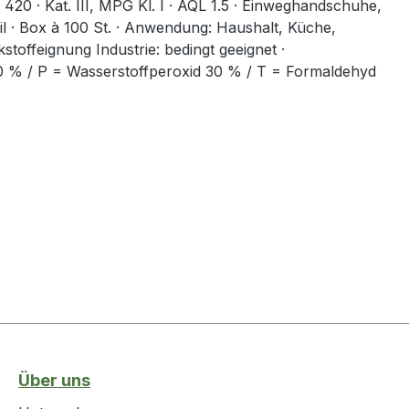
0 · Kat. III, MPG Kl. I · AQL 1.5 · Einweghandschuhe,
eril · Box à 100 St. · Anwendung: Haushalt, Küche,
toffeignung Industrie: bedingt geeignet ·
 40 % / P = Wasserstoffperoxid 30 % / T = Formaldehyd
Über uns