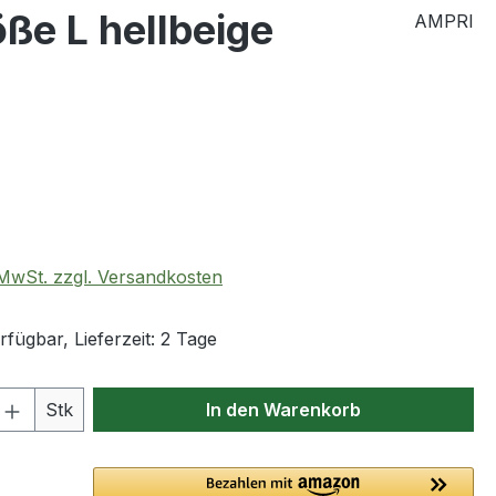
e L hellbeige
AMPRI
eis:
. MwSt. zzgl. Versandkosten
fügbar, Lieferzeit: 2 Tage
 Anzahl: Gib den gewünschten Wert ein 
Stk
In den Warenkorb