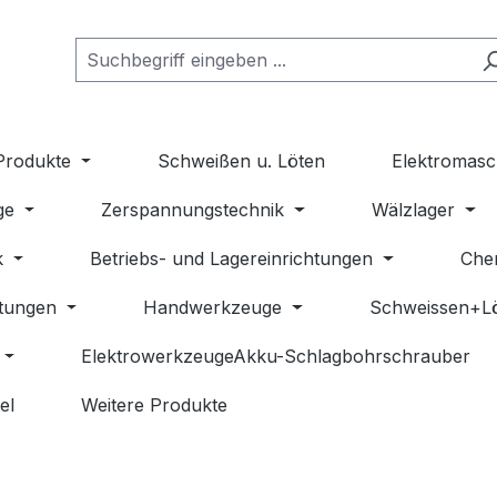
Produkte
Schweißen u. Löten
Elektromasc
ge
Zerspannungstechnik
Wälzlager
k
Betriebs- und Lagereinrichtungen
Che
stungen
Handwerkzeuge
Schweissen+L
ElektrowerkzeugeAkku-Schlagbohrschrauber
el
Weitere Produkte