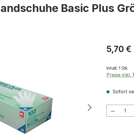
ndschuhe Basic Plus Größ
Regulärer Pr
5,70 €
Inhalt:
1 Stk
Preise inkl
Sofort ver
Produkt