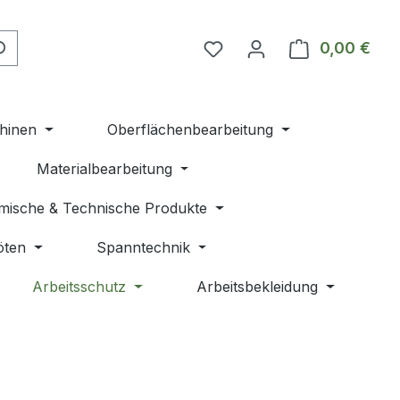
Du hast 0 Produkte auf 
0,00 €
Ware
hinen
Oberflächenbearbeitung
Materialbearbeitung
mische & Technische Produkte
öten
Spanntechnik
Arbeitsschutz
Arbeitsbekleidung