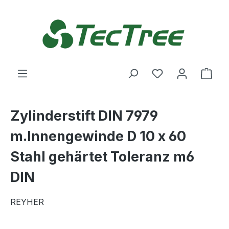
Zum Hauptinhalt springen
Du hast 0 Produ
Ware
Zylinderstift DIN 7979
m.Innengewinde D 10 x 60
Stahl gehärtet Toleranz m6
DIN
REYHER