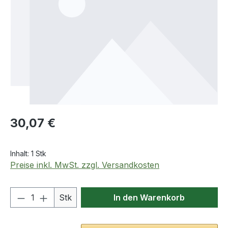
Regulärer Preis:
30,07 €
Inhalt:
1 Stk
Preise inkl. MwSt. zzgl. Versandkosten
Produkt Anzahl: Gib den gewünschten We
Stk
In den Warenkorb