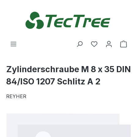
Zum Hauptinhalt springen
Du hast 0 Produ
Ware
Zylinderschraube M 8 x 35 DIN
84/ISO 1207 Schlitz A 2
REYHER
Bildergalerie überspringen