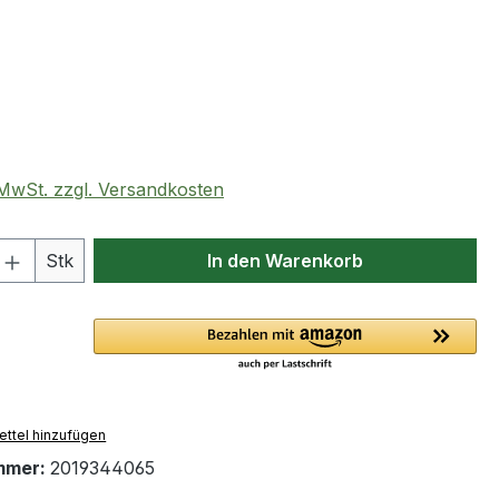
eis:
. MwSt. zzgl. Versandkosten
 Anzahl: Gib den gewünschten Wert ein 
Stk
In den Warenkorb
ttel hinzufügen
mmer:
2019344065