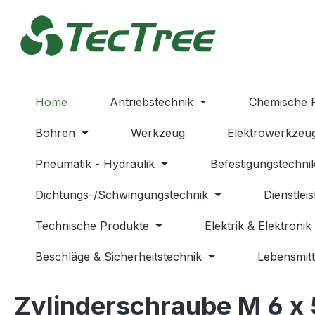
m Hauptinhalt springen
Zur Suche springen
Zur Hauptnavigation springen
Home
Antriebstechnik
Chemische 
Bohren
Werkzeug
Elektrowerkzeu
Pneumatik - Hydraulik
Befestigungstechni
Dichtungs-/Schwingungstechnik
Dienstlei
Technische Produkte
Elektrik & Elektronik
Beschläge & Sicherheitstechnik
Lebensmitt
Zylinderschraube M 6 x 