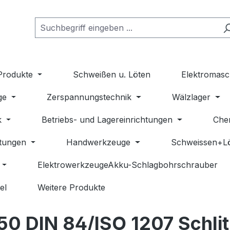
Produkte
Schweißen u. Löten
Elektromasc
ge
Zerspannungstechnik
Wälzlager
k
Betriebs- und Lagereinrichtungen
Che
stungen
Handwerkzeuge
Schweissen+L
ElektrowerkzeugeAkku-Schlagbohrschrauber
el
Weitere Produkte
50 DIN 84/ISO 1207 Schlit