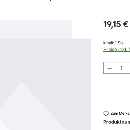
Regulärer Pr
19,15 €
Inhalt:
1 Stk
Preise inkl
Produkt
Zum Merkze
Produktnu