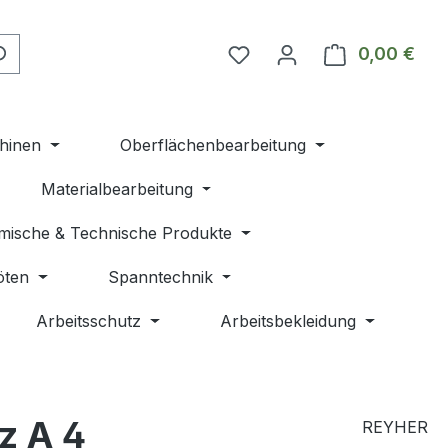
Du hast 0 Produkte auf 
0,00 €
Ware
hinen
Oberflächenbearbeitung
Materialbearbeitung
mische & Technische Produkte
öten
Spanntechnik
Arbeitsschutz
Arbeitsbekleidung
z A 4
REYHER