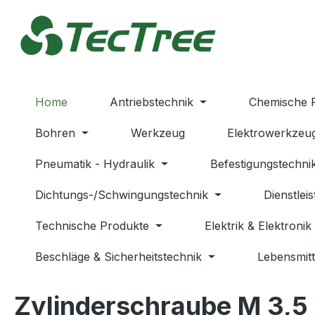
m Hauptinhalt springen
Zur Suche springen
Zur Hauptnavigation springen
Home
Antriebstechnik
Chemische 
Bohren
Werkzeug
Elektrowerkzeu
Pneumatik - Hydraulik
Befestigungstechni
Dichtungs-/Schwingungstechnik
Dienstlei
Technische Produkte
Elektrik & Elektronik
Beschläge & Sicherheitstechnik
Lebensmitt
Zylinderschraube M 3,5 