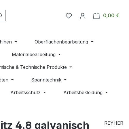
Du hast 0 Produkte auf 
0,00 €
Ware
hinen
Oberflächenbearbeitung
Materialbearbeitung
mische & Technische Produkte
öten
Spanntechnik
Arbeitsschutz
Arbeitsbekleidung
itz 4.8 galvanisch
REYHER