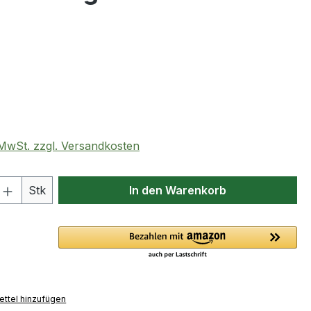
eis:
. MwSt. zzgl. Versandkosten
 Anzahl: Gib den gewünschten Wert ein 
Stk
In den Warenkorb
ttel hinzufügen