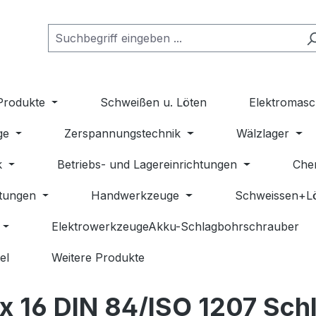
Produkte
Schweißen u. Löten
Elektromasc
ge
Zerspannungstechnik
Wälzlager
k
Betriebs- und Lagereinrichtungen
Che
stungen
Handwerkzeuge
Schweissen+L
ElektrowerkzeugeAkku-Schlagbohrschrauber
el
Weitere Produkte
x 16 DIN 84/ISO 1207 Schl