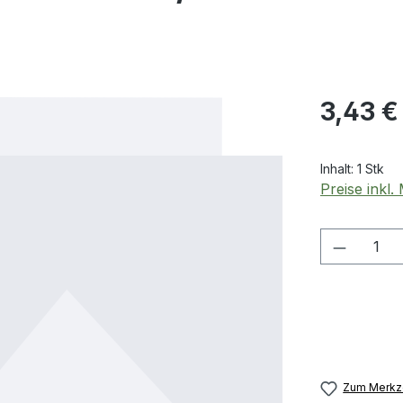
Regulärer Pr
3,43 €
Inhalt:
1 Stk
Preise inkl
Produkt
Zum Merkze