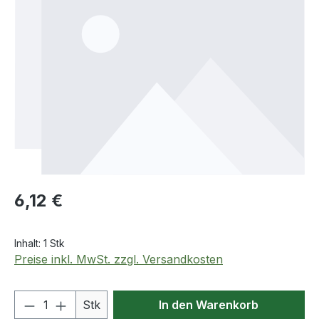
Regulärer Preis:
6,12 €
Inhalt:
1 Stk
Preise inkl. MwSt. zzgl. Versandkosten
Produkt Anzahl: Gib den gewünschten We
Stk
In den Warenkorb