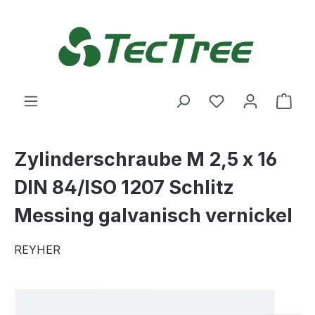
Zum Hauptinhalt springen
Du hast 0 Produ
Ware
Zylinderschraube M 2,5 x 16
DIN 84/ISO 1207 Schlitz
Messing galvanisch vernickel
REYHER
Bildergalerie überspringen