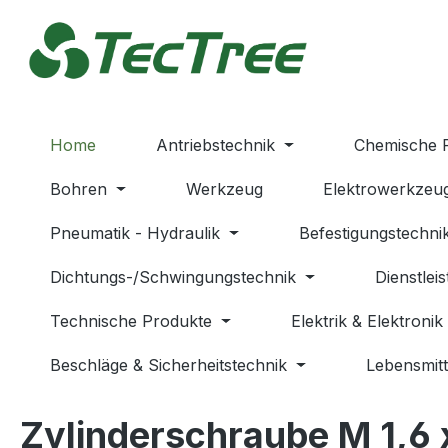
m Hauptinhalt springen
Zur Suche springen
Zur Hauptnavigation springen
Home
Antriebstechnik
Chemische 
Bohren
Werkzeug
Elektrowerkzeu
Pneumatik - Hydraulik
Befestigungstechni
Dichtungs-/Schwingungstechnik
Dienstlei
Technische Produkte
Elektrik & Elektronik
Beschläge & Sicherheitstechnik
Lebensmitt
Zylinderschraube M 1,6 