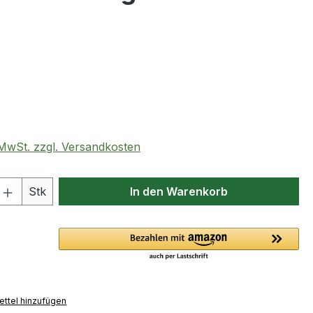
eis:
. MwSt. zzgl. Versandkosten
 Anzahl: Gib den gewünschten Wert ein 
Stk
In den Warenkorb
ttel hinzufügen