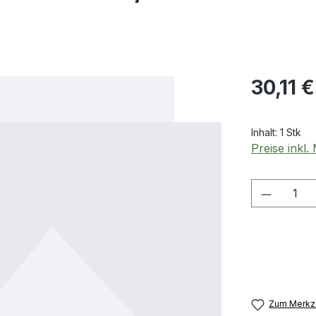
Regulärer Pr
30,11 €
Inhalt:
1 Stk
Preise inkl
Produkt
Zum Merkze