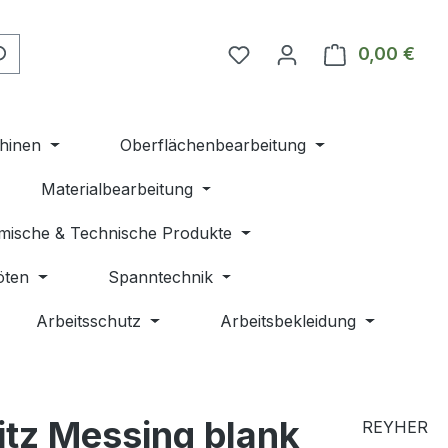
Du hast 0 Produkte auf 
0,00 €
Ware
hinen
Oberflächenbearbeitung
Materialbearbeitung
mische & Technische Produkte
öten
Spanntechnik
Arbeitsschutz
Arbeitsbekleidung
itz Messing blank
REYHER