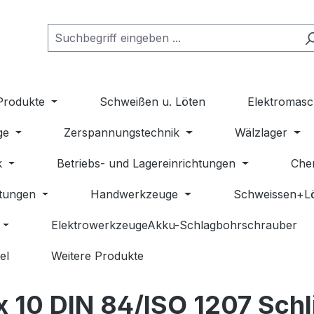
Produkte
Schweißen u. Löten
Elektromasc
ge
Zerspannungstechnik
Wälzlager
k
Betriebs- und Lagereinrichtungen
Che
stungen
Handwerkzeuge
Schweissen+L
ElektrowerkzeugeAkku-Schlagbohrschrauber
el
Weitere Produkte
x 10 DIN 84/ISO 1207 Schl