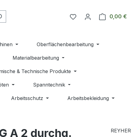
Du hast 0 Produkte auf 
0,00 €
Ware
hinen
Oberflächenbearbeitung
Materialbearbeitung
mische & Technische Produkte
öten
Spanntechnik
Arbeitsschutz
Arbeitsbekleidung
G A 2 durchg.
REYHER