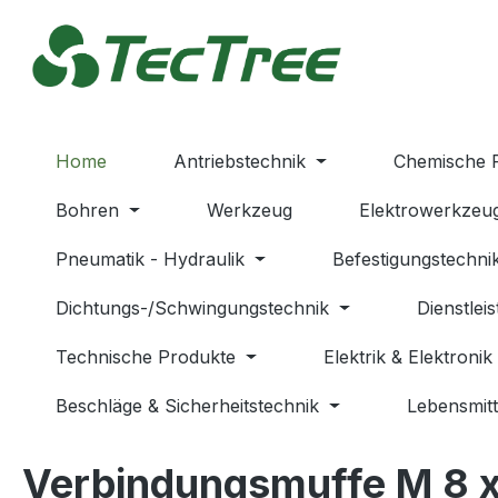
m Hauptinhalt springen
Zur Suche springen
Zur Hauptnavigation springen
Home
Antriebstechnik
Chemische 
Bohren
Werkzeug
Elektrowerkzeu
Pneumatik - Hydraulik
Befestigungstechni
Dichtungs-/Schwingungstechnik
Dienstlei
Technische Produkte
Elektrik & Elektronik
Beschläge & Sicherheitstechnik
Lebensmitt
Verbindungsmuffe M 8 x 