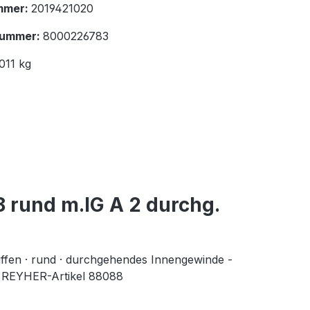
mmer:
2019421020
nummer:
8000226783
011 kg
 rund m.IG A 2 durchg.
ffen · rund · durchgehendes Innengewinde -
: REYHER-Artikel 88088