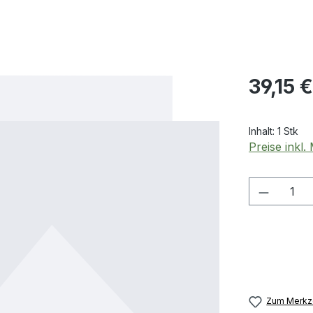
Regulärer Pr
39,15 €
Inhalt:
1 Stk
Preise inkl
Produkt
Zum Merkze