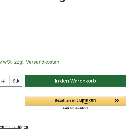
eis:
. MwSt. zzgl. Versandkosten
 Anzahl: Gib den gewünschten Wert ein 
Stk
In den Warenkorb
ttel hinzufügen