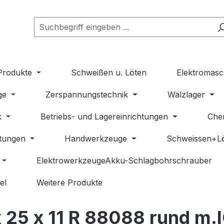
Produkte
Schweißen u. Löten
Elektromasc
ge
Zerspannungstechnik
Wälzlager
k
Betriebs- und Lagereinrichtungen
Che
stungen
Handwerkzeuge
Schweissen+L
ElektrowerkzeugeAkku-Schlagbohrschrauber
el
Weitere Produkte
25 x 11 R 88088 rund m.I