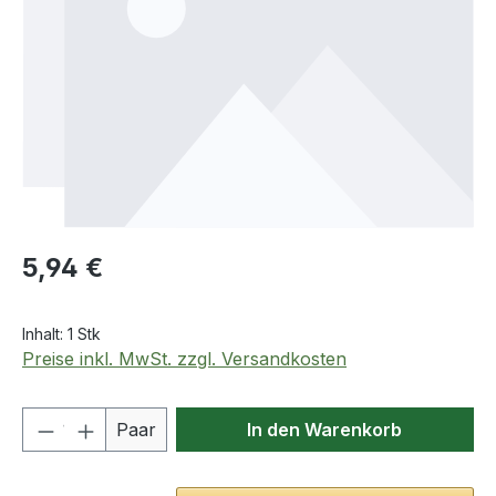
Regulärer Preis:
5,94 €
Inhalt:
1 Stk
Preise inkl. MwSt. zzgl. Versandkosten
Produkt Anzahl: Gib den gewünschten We
Paar
In den Warenkorb