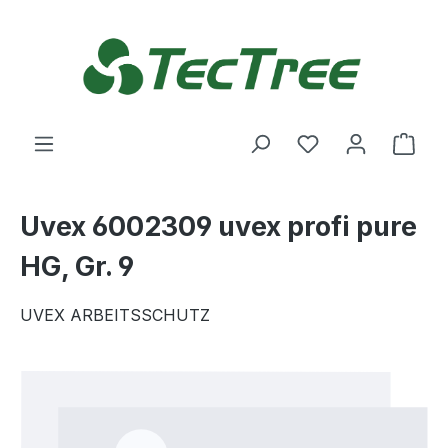
Zum Hauptinhalt springen
Du hast 0 Produ
Ware
Uvex 6002309 uvex profi pure
HG, Gr. 9
UVEX ARBEITSSCHUTZ
Bildergalerie überspringen