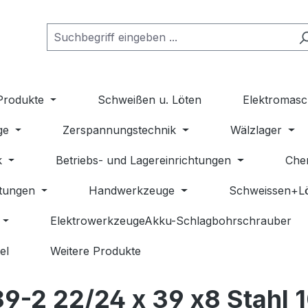
Produkte
Schweißen u. Löten
Elektromasc
ge
Zerspannungstechnik
Wälzlager
k
Betriebs- und Lagereinrichtungen
Che
stungen
Handwerkzeuge
Schweissen+L
ElektrowerkzeugeAkku-Schlagbohrschrauber
el
Weitere Produkte
89-2 22/24 x 39 x8 Stahl