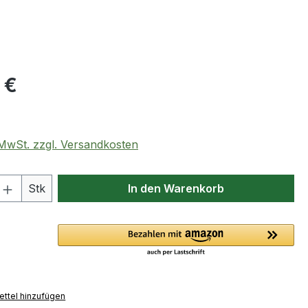
eis:
 €
. MwSt. zzgl. Versandkosten
 Anzahl: Gib den gewünschten Wert ein 
Stk
In den Warenkorb
ttel hinzufügen