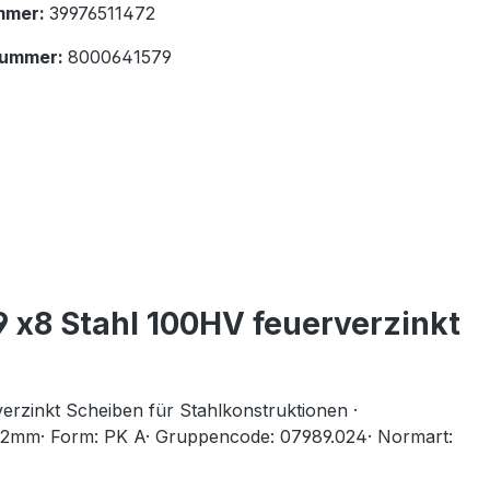
mmer:
39976511472
nummer:
8000641579
 x8 Stahl 100HV feuerverzinkt
rzinkt Scheiben für Stahlkonstruktionen ·
 22mm· Form: PK A· Gruppencode: 07989.024· Normart: