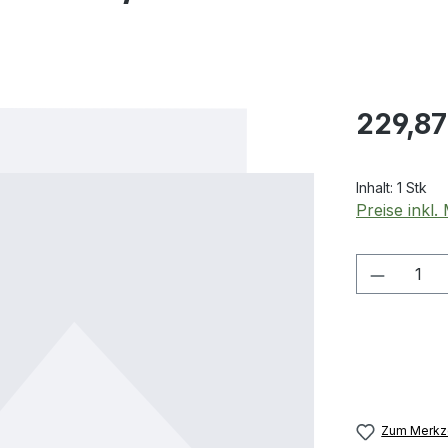
Regulärer Pr
229,87
Inhalt:
1 Stk
Preise inkl
Produkt
Zum Merkze