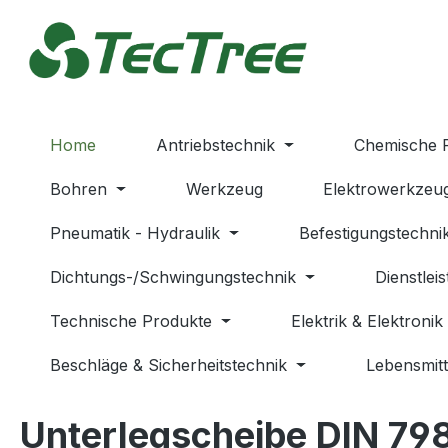
m Hauptinhalt springen
Zur Suche springen
Zur Hauptnavigation springen
Home
Antriebstechnik
Chemische 
Bohren
Werkzeug
Elektrowerkzeu
Pneumatik - Hydraulik
Befestigungstechni
Dichtungs-/Schwingungstechnik
Dienstlei
Technische Produkte
Elektrik & Elektronik
Beschläge & Sicherheitstechnik
Lebensmitt
Unterlegscheibe DIN 79