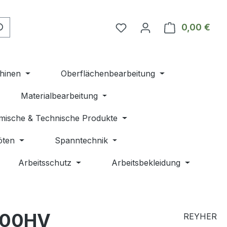
Du hast 0 Produkte auf 
0,00 €
Ware
hinen
Oberflächenbearbeitung
Materialbearbeitung
mische & Technische Produkte
öten
Spanntechnik
Arbeitsschutz
Arbeitsbekleidung
 100HV
REYHER