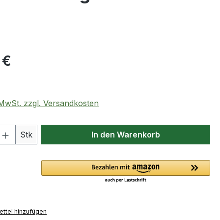
eis:
 €
. MwSt. zzgl. Versandkosten
 Anzahl: Gib den gewünschten Wert ein 
Stk
In den Warenkorb
ttel hinzufügen