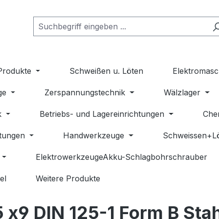
Produkte
Schweißen u. Löten
Elektromasc
ge
Zerspannungstechnik
Wälzlager
k
Betriebs- und Lagereinrichtungen
Che
stungen
Handwerkzeuge
Schweissen+L
ElektrowerkzeugeAkku-Schlagbohrschrauber
el
Weitere Produkte
 x9 DIN 125-1 Form B Stah