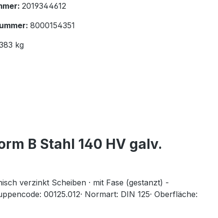
mmer:
2019344612
nummer:
8000154351
.383 kg
orm B Stahl 140 HV galv.
sch verzinkt Scheiben · mit Fase (gestanzt) -
ppencode: 00125.012· Normart: DIN 125· Oberfläche: