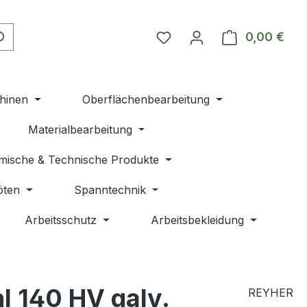
Du hast 0 Produkte auf 
0,00 €
Ware
hinen
Oberflächenbearbeitung
Materialbearbeitung
mische & Technische Produkte
öten
Spanntechnik
Arbeitsschutz
Arbeitsbekleidung
l 140 HV galv.
REYHER