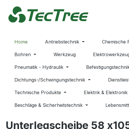
m Hauptinhalt springen
Zur Suche springen
Zur Hauptnavigation springen
Home
Antriebstechnik
Chemische 
Bohren
Werkzeug
Elektrowerkzeu
Pneumatik - Hydraulik
Befestigungstechni
Dichtungs-/Schwingungstechnik
Dienstlei
Technische Produkte
Elektrik & Elektronik
Beschläge & Sicherheitstechnik
Lebensmitt
Unterlegscheibe 58 x105