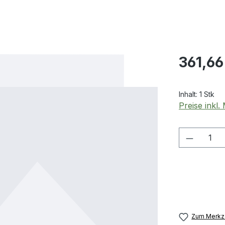
Regulärer Pr
361,66
Inhalt:
1 Stk
Preise inkl
Produkt
Zum Merkze