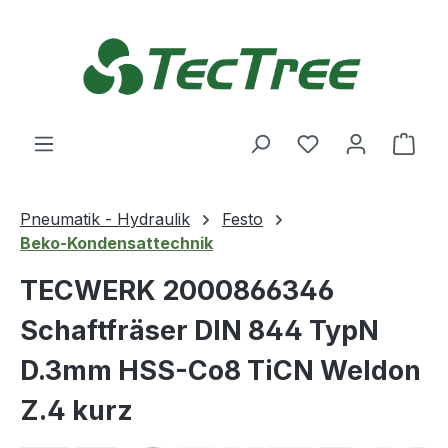
Zum Hauptinhalt springen
Du hast 0 Produ
Ware
Pneumatik - Hydraulik
Festo
Beko-Kondensattechnik
TECWERK 2000866346
Schaftfräser DIN 844 TypN
D.3mm HSS-Co8 TiCN Weldon
Z.4 kurz