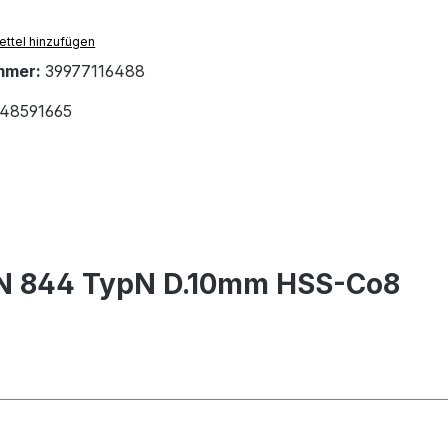
ttel hinzufügen
mmer:
39977116488
48591665
IN 844 TypN D.10mm HSS-Co8