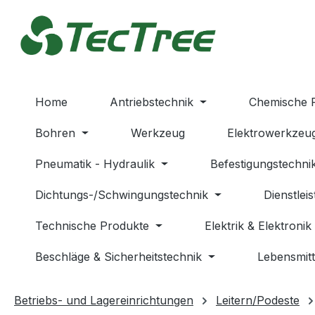
m Hauptinhalt springen
Zur Suche springen
Zur Hauptnavigation springen
Home
Antriebstechnik
Chemische 
Bohren
Werkzeug
Elektrowerkzeu
Pneumatik - Hydraulik
Befestigungstechni
Dichtungs-/Schwingungstechnik
Dienstlei
Technische Produkte
Elektrik & Elektronik
Beschläge & Sicherheitstechnik
Lebensmitt
Betriebs- und Lagereinrichtungen
Leitern/Podeste