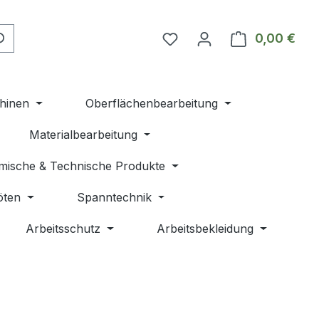
Du hast 0 Produkte auf 
0,00 €
Ware
hinen
Oberflächenbearbeitung
Materialbearbeitung
mische & Technische Produkte
öten
Spanntechnik
Arbeitsschutz
Arbeitsbekleidung