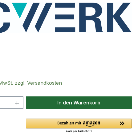
eis:
. MwSt. zzgl. Versandkosten
 Anzahl: Gib den gewünschten Wert ein 
In den Warenkorb