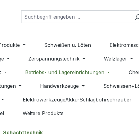
Produkte
Schweißen u. Löten
Elektromasc
ge
Zerspannungstechnik
Wälzlager
k
Betriebs- und Lagereinrichtungen
Che
stungen
Handwerkzeuge
Schweissen+L
ElektrowerkzeugeAkku-Schlagbohrschrauber
el
Weitere Produkte
Schachttechnik