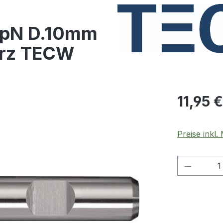
TypN D.10mm
urz TECW
Regulärer Pr
11,95 €
Preise inkl
Produkt