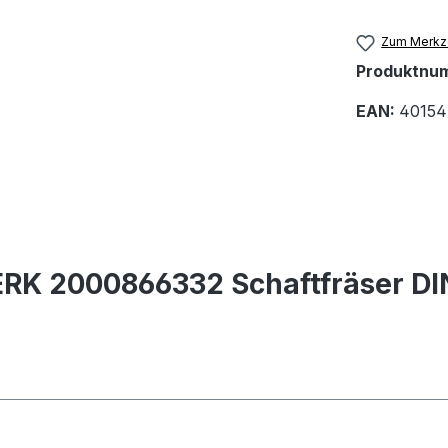
Zum Merkze
Produktnu
EAN:
40154
RK 2000866332 Schaftfräser D