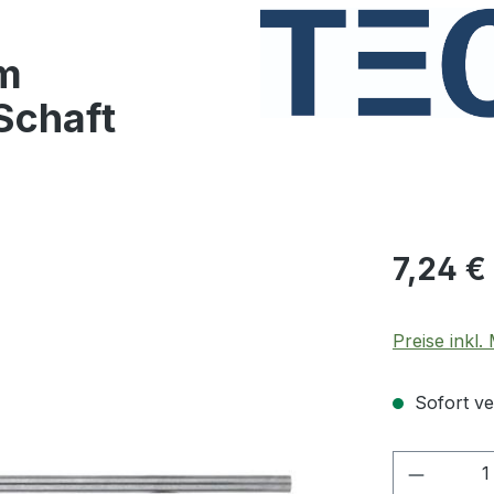
m
Schaft
Regulärer Pr
7,24 €
Preise inkl
Sofort ver
Produkt