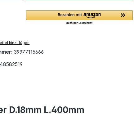
ttel hinzufügen
mmer:
39977115666
48582519
er D.18mm L.400mm