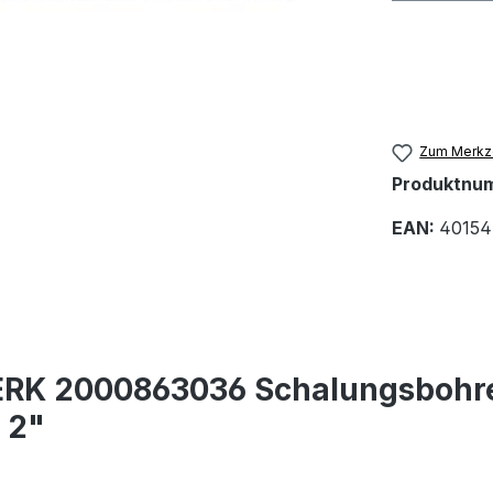
Zum Merkze
Produktnu
EAN:
40154
ERK 2000863036 Schalungsbohr
 2"