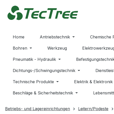
m Hauptinhalt springen
Zur Suche springen
Zur Hauptnavigation springen
Home
Antriebstechnik
Chemische 
Bohren
Werkzeug
Elektrowerkzeu
Pneumatik - Hydraulik
Befestigungstechni
Dichtungs-/Schwingungstechnik
Dienstlei
Technische Produkte
Elektrik & Elektronik
Beschläge & Sicherheitstechnik
Lebensmitt
Betriebs- und Lagereinrichtungen
Leitern/Podeste