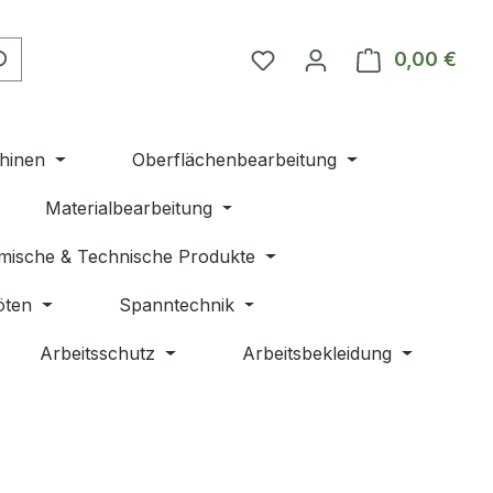
Du hast 0 Produkte auf 
0,00 €
Ware
hinen
Oberflächenbearbeitung
Materialbearbeitung
mische & Technische Produkte
öten
Spanntechnik
Arbeitsschutz
Arbeitsbekleidung