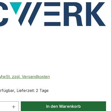
eis:
. MwSt. zzgl. Versandkosten
fügbar, Lieferzeit: 2 Tage
 Anzahl: Gib den gewünschten Wert ein 
In den Warenkorb