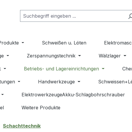
Produkte
Schweißen u. Löten
Elektromasc
ge
Zerspannungstechnik
Wälzlager
k
Betriebs- und Lagereinrichtungen
Che
stungen
Handwerkzeuge
Schweissen+L
ElektrowerkzeugeAkku-Schlagbohrschrauber
el
Weitere Produkte
Schachttechnik