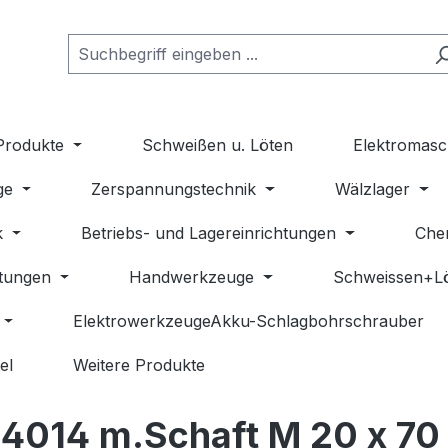
Produkte
Schweißen u. Löten
Elektromasc
ge
Zerspannungstechnik
Wälzlager
k
Betriebs- und Lagereinrichtungen
Che
stungen
Handwerkzeuge
Schweissen+L
ElektrowerkzeugeAkku-Schlagbohrschrauber
el
Weitere Produkte
4014 m.Schaft M 20 x 70 