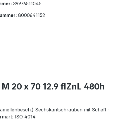
mmer:
39976511045
nummer:
8000641152
M 20 x 70 12.9 flZnL 480h
lamellenbesch.) Sechskantschrauben mit Schaft -
rmart: ISO 4014