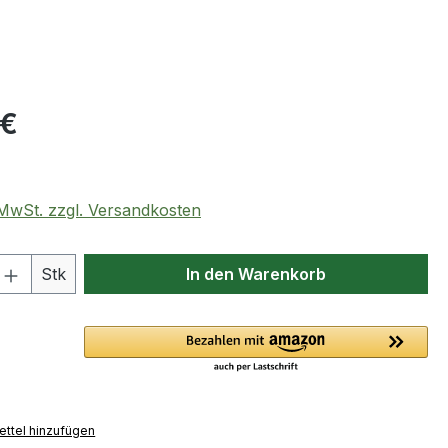
eis:
 €
. MwSt. zzgl. Versandkosten
 Anzahl: Gib den gewünschten Wert ein 
Stk
In den Warenkorb
ttel hinzufügen