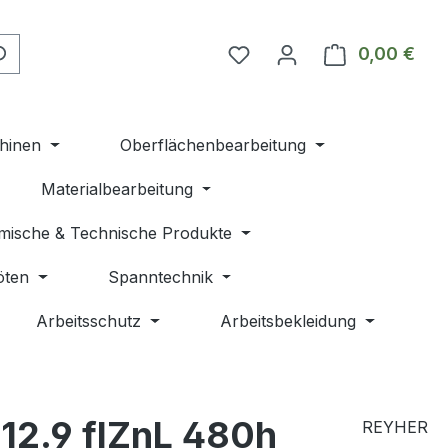
Du hast 0 Produkte auf 
0,00 €
Ware
hinen
Oberflächenbearbeitung
Materialbearbeitung
mische & Technische Produkte
öten
Spanntechnik
Arbeitsschutz
Arbeitsbekleidung
12.9 flZnL 480h
REYHER