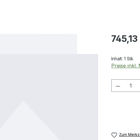
Regulärer Pr
745,13
Inhalt:
1 Stk
Preise inkl
Produkt
Zum Merkze