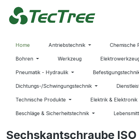
m Hauptinhalt springen
Zur Suche springen
Zur Hauptnavigation springen
Home
Antriebstechnik
Chemische 
Bohren
Werkzeug
Elektrowerkzeu
Pneumatik - Hydraulik
Befestigungstechni
Dichtungs-/Schwingungstechnik
Dienstlei
Technische Produkte
Elektrik & Elektronik
Beschläge & Sicherheitstechnik
Lebensmitt
Sechskantschraube ISO 