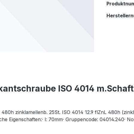
Produktnu
Hersteller
antschraube ISO 4014 m.Schaft 
80h zinklamellenb. 25St. ISO 4014 12.9 flZnL 480h (zink
che Eigenschaften:· l: 70mm· Gruppencode: 04014.240· No