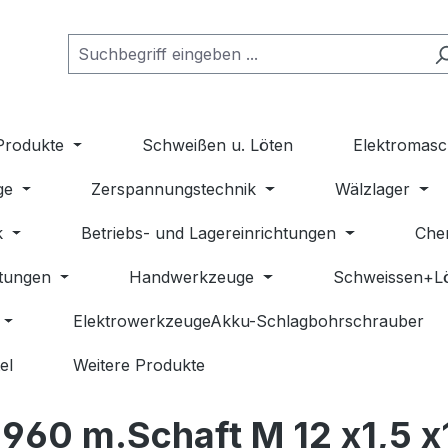
Produkte
Schweißen u. Löten
Elektromasc
ge
Zerspannungstechnik
Wälzlager
k
Betriebs- und Lagereinrichtungen
Che
stungen
Handwerkzeuge
Schweissen+L
ElektrowerkzeugeAkku-Schlagbohrschrauber
el
Weitere Produkte
960 m.Schaft M 12 x1,5 