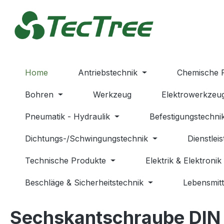
m Hauptinhalt springen
Zur Suche springen
Zur Hauptnavigation springen
Home
Antriebstechnik
Chemische 
Bohren
Werkzeug
Elektrowerkzeu
Pneumatik - Hydraulik
Befestigungstechni
Dichtungs-/Schwingungstechnik
Dienstlei
Technische Produkte
Elektrik & Elektronik
Beschläge & Sicherheitstechnik
Lebensmitt
Sechskantschraube DIN 