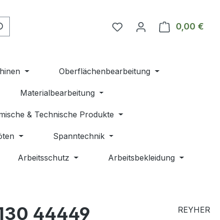
Du hast 0 Produkte auf 
0,00 €
Ware
hinen
Oberflächenbearbeitung
Materialbearbeitung
mische & Technische Produkte
öten
Spanntechnik
Arbeitsschutz
Arbeitsbekleidung
x130 44449
REYHER