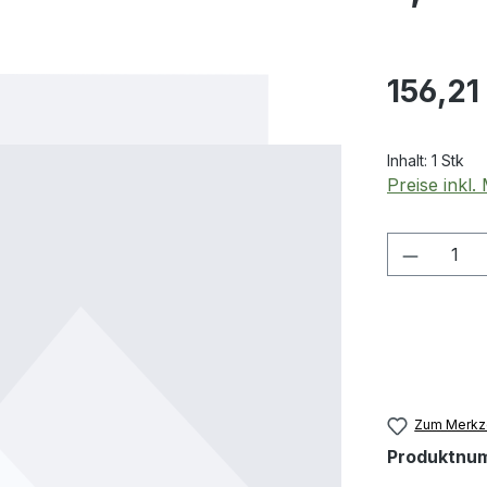
Regulärer Pr
156,21
Inhalt:
1 Stk
Preise inkl
Produkt
Zum Merkze
Produktnu