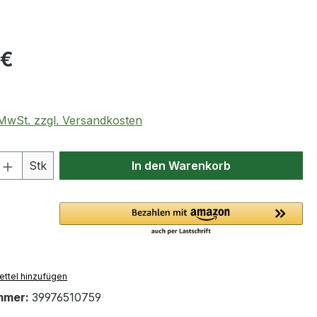
eis:
 €
. MwSt. zzgl. Versandkosten
 Anzahl: Gib den gewünschten Wert ein 
Stk
In den Warenkorb
ttel hinzufügen
mmer:
39976510759