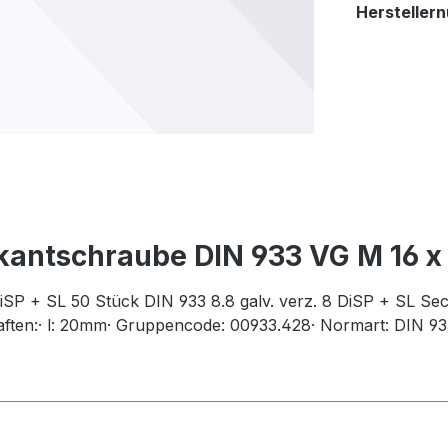
Hersteller
antschraube DIN 933 VG M 16 x 2
SP + SL 50 Stück DIN 933 8.8 galv. verz. 8 DiSP + SL Se
aften:· l: 20mm· Gruppencode: 00933.428· Normart: DIN 93