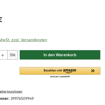
eis:
€
. MwSt. zzgl. Versandkosten
 Anzahl: Gib den gewünschten Wert ein 
Stk
In den Warenkorb
ttel hinzufügen
mmer:
39976509949