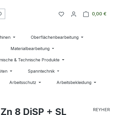
Du hast 0 Produkte auf 
0,00 €
Ware
hinen
Oberflächenbearbeitung
Materialbearbeitung
mische & Technische Produkte
öten
Spanntechnik
Arbeitsschutz
Arbeitsbekleidung
Zn 8 DiSP + SL
REYHER