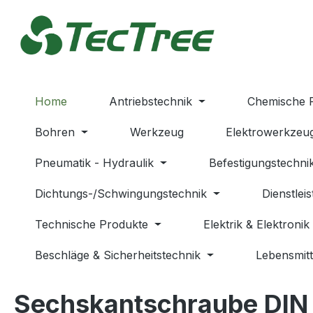
m Hauptinhalt springen
Zur Suche springen
Zur Hauptnavigation springen
Home
Antriebstechnik
Chemische 
Bohren
Werkzeug
Elektrowerkzeu
Pneumatik - Hydraulik
Befestigungstechni
Dichtungs-/Schwingungstechnik
Dienstlei
Technische Produkte
Elektrik & Elektronik
Beschläge & Sicherheitstechnik
Lebensmitt
Sechskantschraube DIN 9