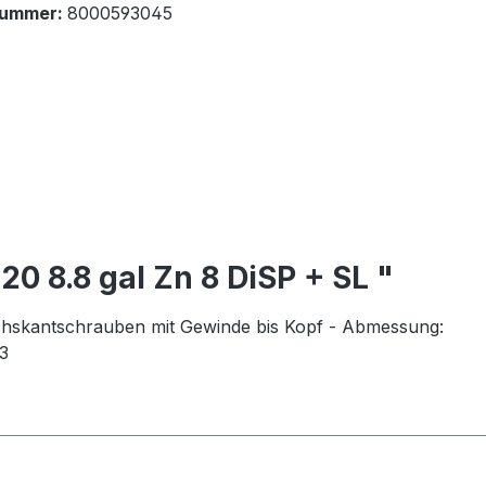
nummer:
8000593045
0 8.8 gal Zn 8 DiSP + SL "
chskantschrauben mit Gewinde bis Kopf - Abmessung:
3