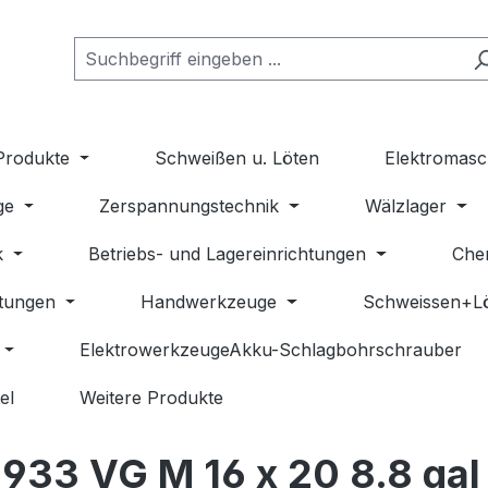
Produkte
Schweißen u. Löten
Elektromasc
ge
Zerspannungstechnik
Wälzlager
k
Betriebs- und Lagereinrichtungen
Che
stungen
Handwerkzeuge
Schweissen+L
ElektrowerkzeugeAkku-Schlagbohrschrauber
el
Weitere Produkte
33 VG M 16 x 20 8.8 gal 