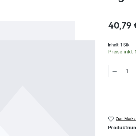
Regulärer Pr
40,79 
Inhalt:
1 Stk
Preise inkl
Produkt
Zum Merkze
Produktnu