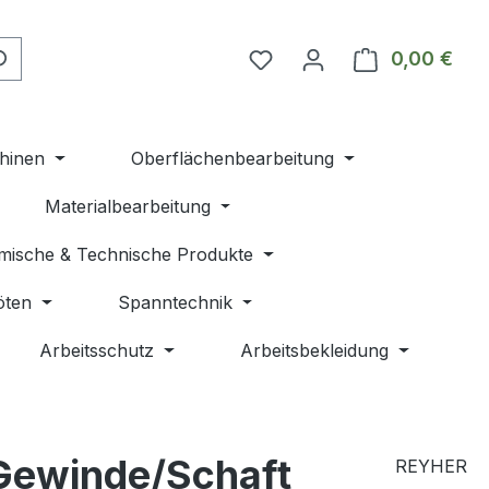
Du hast 0 Produkte auf 
0,00 €
Ware
hinen
Oberflächenbearbeitung
Materialbearbeitung
mische & Technische Produkte
öten
Spanntechnik
Arbeitsschutz
Arbeitsbekleidung
Gewinde/Schaft
REYHER