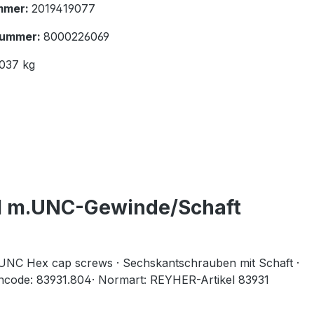
mmer:
2019419077
nummer:
8000226069
.037 kg
31 m.UNC-Gewinde/Schaft
 UNC Hex cap screws · Sechskantschrauben mit Schaft ·
encode: 83931.804· Normart: REYHER-Artikel 83931