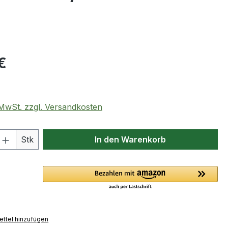
eis:
€
. MwSt. zzgl. Versandkosten
 Anzahl: Gib den gewünschten Wert ein 
Stk
In den Warenkorb
ttel hinzufügen