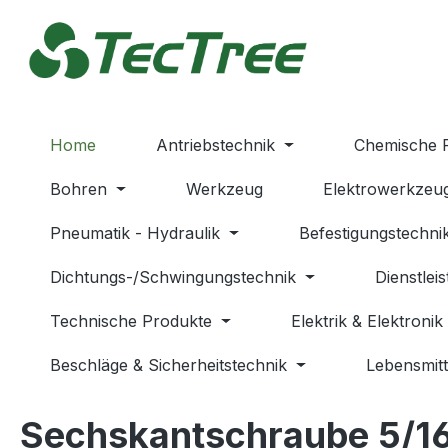
m Hauptinhalt springen
Zur Suche springen
Zur Hauptnavigation springen
Home
Antriebstechnik
Chemische 
Bohren
Werkzeug
Elektrowerkzeu
Pneumatik - Hydraulik
Befestigungstechni
Dichtungs-/Schwingungstechnik
Dienstlei
Technische Produkte
Elektrik & Elektronik
Beschläge & Sicherheitstechnik
Lebensmitt
Sechskantschraube 5/16