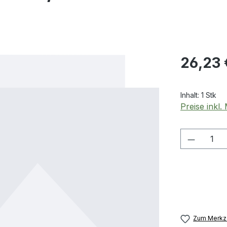
Regulärer Pr
26,23 
Inhalt:
1 Stk
Preise inkl
Produkt
Zum Merkze