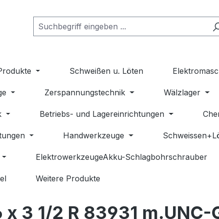
Produkte
Schweißen u. Löten
Elektromasc
ge
Zerspannungstechnik
Wälzlager
k
Betriebs- und Lagereinrichtungen
Che
stungen
Handwerkzeuge
Schweissen+L
ElektrowerkzeugeAkku-Schlagbohrschrauber
el
Weitere Produkte
 x 3 1/2 R 83931 m.UNC-