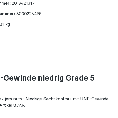
mmer:
2019421317
nummer:
8000226495
01 kg
-Gewinde niedrig Grade 5
x jam nuts · Niedrige Sechskantmu. mit UNF-Gewinde -
rtikel 83936