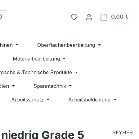
Du hast 0 Produkte auf 
0,00 €
Ware
hinen
Oberflächenbearbeitung
Materialbearbeitung
mische & Technische Produkte
öten
Spanntechnik
Arbeitsschutz
Arbeitsbekleidung
iedrig Grade 5
REYHER