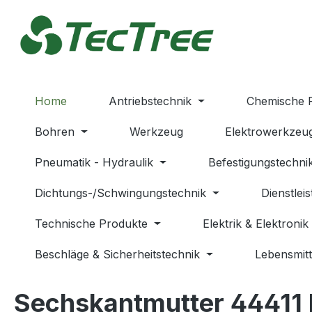
m Hauptinhalt springen
Zur Suche springen
Zur Hauptnavigation springen
Home
Antriebstechnik
Chemische 
Bohren
Werkzeug
Elektrowerkzeu
Pneumatik - Hydraulik
Befestigungstechni
Dichtungs-/Schwingungstechnik
Dienstlei
Technische Produkte
Elektrik & Elektronik
Beschläge & Sicherheitstechnik
Lebensmitt
Sechskantmutter 44411