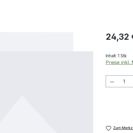
Regulärer Pr
24,32 
Inhalt:
1 Stk
Preise inkl
Produkt
Zum Merkze