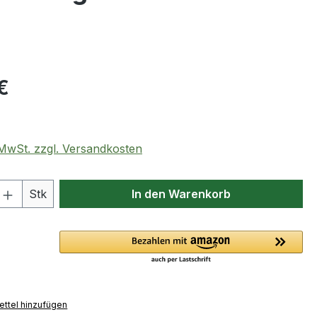
eis:
€
. MwSt. zzgl. Versandkosten
 Anzahl: Gib den gewünschten Wert ein 
Stk
In den Warenkorb
ttel hinzufügen