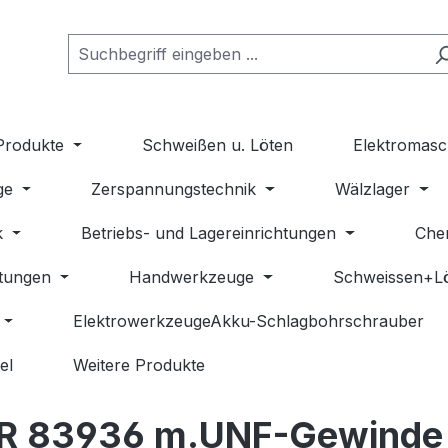
Produkte
Schweißen u. Löten
Elektromasc
ge
Zerspannungstechnik
Wälzlager
k
Betriebs- und Lagereinrichtungen
Che
stungen
Handwerkzeuge
Schweissen+L
ElektrowerkzeugeAkku-Schlagbohrschrauber
el
Weitere Produkte
 R 83936 m.UNF-Gewinde n