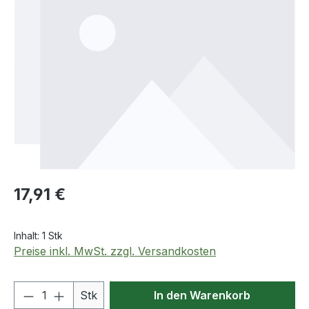
Regulärer Preis:
17,91 €
Inhalt:
1 Stk
Preise inkl. MwSt. zzgl. Versandkosten
Produkt Anzahl: Gib den gewünschten We
Stk
In den Warenkorb