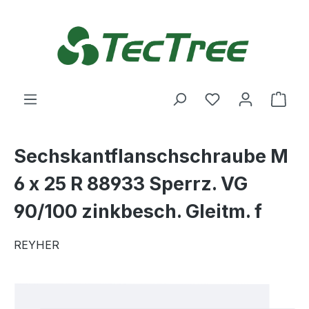
Zum Hauptinhalt springen
Du hast 0 Produ
Ware
Sechskantflanschschraube M
6 x 25 R 88933 Sperrz. VG
90/100 zinkbesch. Gleitm. f
REYHER
Bildergalerie überspringen