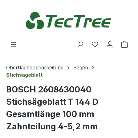
Zum Hauptinhalt springen
Du hast 0 Produ
Ware
Oberflächenbearbeitung
Sägen
Stichsägeblatt
BOSCH 2608630040
Stichsägeblatt T 144 D
Gesamtlänge 100 mm
Zahnteilung 4-5,2 mm