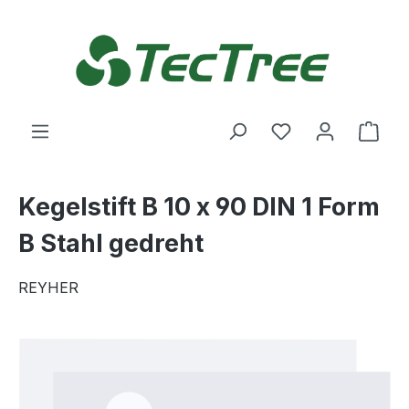
Zum Hauptinhalt springen
Du hast 0 Produ
Ware
Kegelstift B 10 x 90 DIN 1 Form
B Stahl gedreht
REYHER
Bildergalerie überspringen