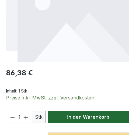
Regulärer Preis:
86,38 €
Inhalt:
1 Stk
Preise inkl. MwSt. zzgl. Versandkosten
Produkt Anzahl: Gib den gewünschten We
Stk
In den Warenkorb