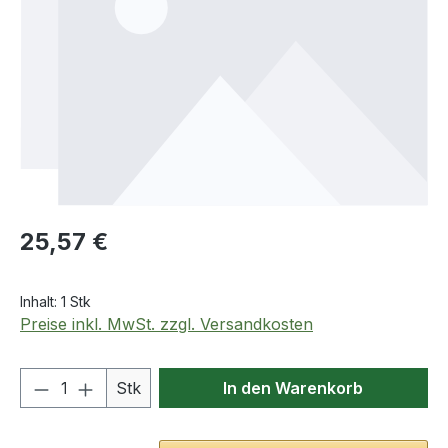
Regulärer Preis:
25,57 €
Inhalt:
1 Stk
Preise inkl. MwSt. zzgl. Versandkosten
Produkt Anzahl: Gib den gewünschten We
Stk
In den Warenkorb