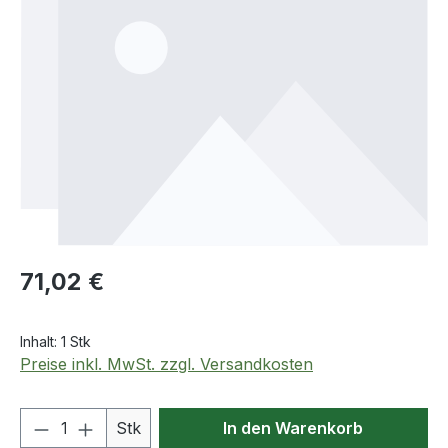
Regulärer Preis:
71,02 €
Inhalt:
1 Stk
Preise inkl. MwSt. zzgl. Versandkosten
Produkt Anzahl: Gib den gewünschten We
Stk
In den Warenkorb