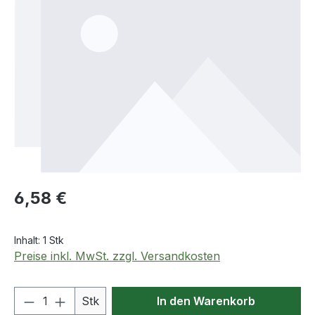
Regulärer Preis:
6,58 €
Inhalt:
1 Stk
Preise inkl. MwSt. zzgl. Versandkosten
Produkt Anzahl: Gib den gewünschten We
Stk
In den Warenkorb