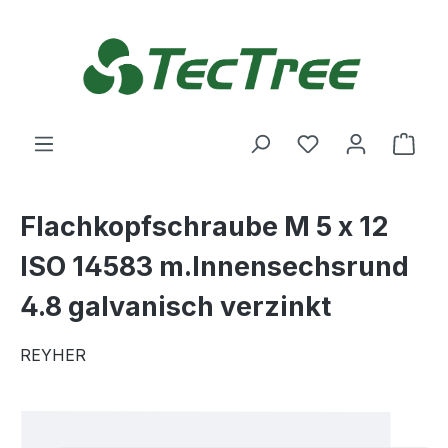
Zum Hauptinhalt springen
Du hast 0 Produ
Ware
Flachkopfschraube M 5 x 12
ISO 14583 m.Innensechsrund
4.8 galvanisch verzinkt
REYHER
Bildergalerie überspringen