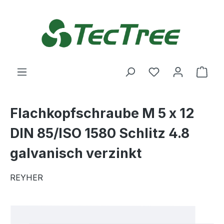
Zum Hauptinhalt springen
Du hast 0 Produ
Ware
Flachkopfschraube M 5 x 12
DIN 85/ISO 1580 Schlitz 4.8
galvanisch verzinkt
REYHER
Bildergalerie überspringen