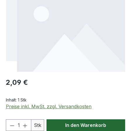
Regulärer Preis:
2,09 €
Inhalt:
1 Stk
Preise inkl. MwSt. zzgl. Versandkosten
Produkt Anzahl: Gib den gewünschten We
Stk
In den Warenkorb