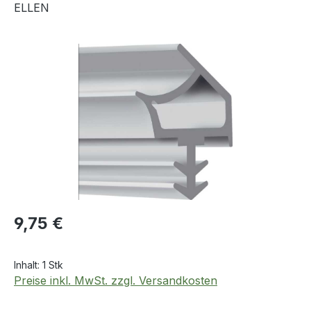
ELLEN
Bildergalerie überspringen
Regulärer Preis:
9,75 €
Inhalt:
1 Stk
Preise inkl. MwSt. zzgl. Versandkosten