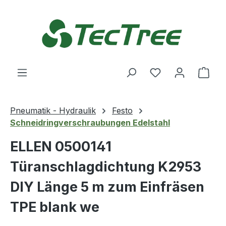
Zum Hauptinhalt springen
Du hast 0 Produ
Ware
Pneumatik - Hydraulik
Festo
Schneidringverschraubungen Edelstahl
ELLEN 0500141
Türanschlagdichtung K2953
DIY Länge 5 m zum Einfräsen
TPE blank we