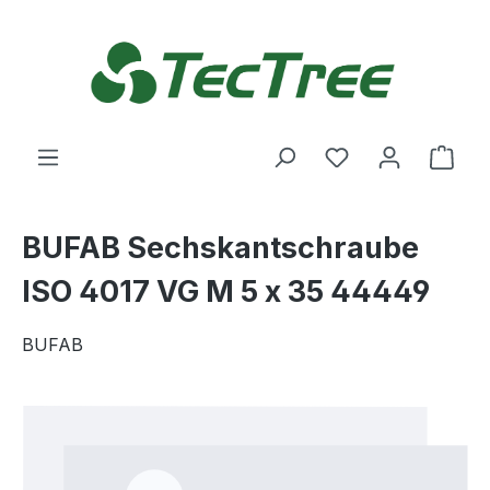
Zum Hauptinhalt springen
Du hast 0 Produ
Ware
BUFAB Sechskantschraube
ISO 4017 VG M 5 x 35 44449
BUFAB
Bildergalerie überspringen