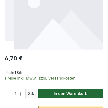
Regulärer Preis:
6,70 €
Inhalt:
1 Stk
Preise inkl. MwSt. zzgl. Versandkosten
Produkt Anzahl: Gib den gewünschten We
Stk
In den Warenkorb