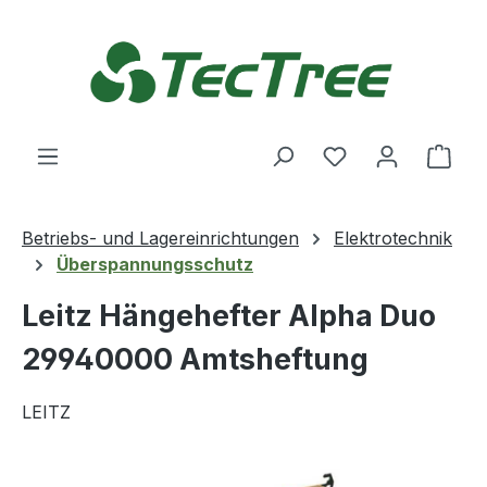
Zum Hauptinhalt springen
Du hast 0 Produ
Ware
Betriebs- und Lagereinrichtungen
Elektrotechnik
Überspannungsschutz
Leitz Hängehefter Alpha Duo
29940000 Amtsheftung
LEITZ
Bildergalerie überspringen