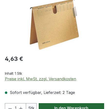
Regulärer Preis:
4,63 €
Inhalt:
1 Stk
Preise inkl. MwSt. zzgl. Versandkosten
Sofort verfügbar, Lieferzeit: 2 Tage
Produkt Anzahl: Gib den gewünschten We
Stk
In den Warenkorb