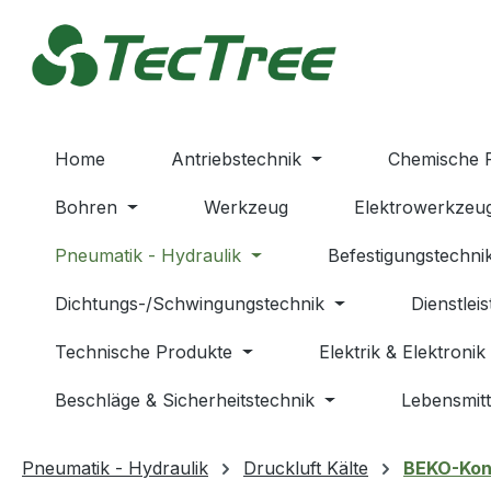
m Hauptinhalt springen
Zur Suche springen
Zur Hauptnavigation springen
Home
Antriebstechnik
Chemische 
Bohren
Werkzeug
Elektrowerkzeu
Pneumatik - Hydraulik
Befestigungstechni
Dichtungs-/Schwingungstechnik
Dienstlei
Technische Produkte
Elektrik & Elektronik
Beschläge & Sicherheitstechnik
Lebensmitt
Pneumatik - Hydraulik
Druckluft Kälte
BEKO-Kon