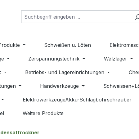
Produkte
Schweißen u. Löten
Elektromasc
ge
Zerspannungstechnik
Wälzlager
k
Betriebs- und Lagereinrichtungen
Che
stungen
Handwerkzeuge
Schweissen+L
ElektrowerkzeugeAkku-Schlagbohrschrauber
el
Weitere Produkte
densattrockner