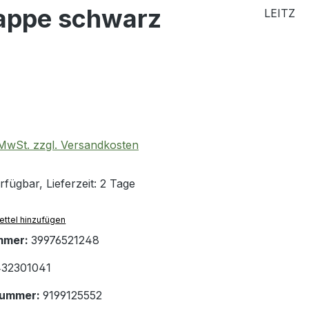
appe schwarz
LEITZ
eis:
. MwSt. zzgl. Versandkosten
fügbar, Lieferzeit: 2 Tage
ttel hinzufügen
mmer:
39976521248
32301041
nummer:
9199125552