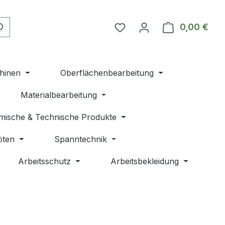
Du hast 0 Produkte auf 
0,00 €
Ware
hinen
Oberflächenbearbeitung
Materialbearbeitung
mische & Technische Produkte
öten
Spanntechnik
Arbeitsschutz
Arbeitsbekleidung