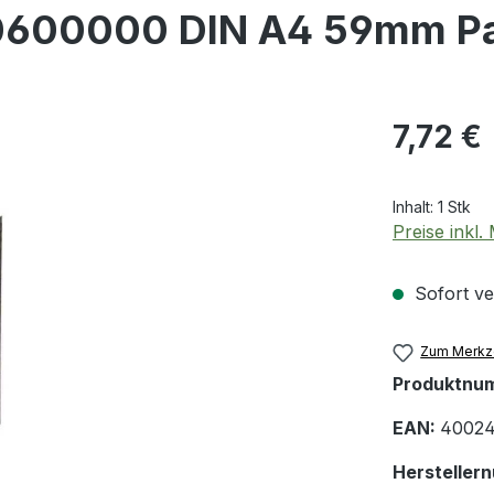
 10600000 DIN A4 59mm P
Regulärer Pr
7,72 €
Inhalt:
1 Stk
Preise inkl
Sofort ver
Zum Merkze
Produktnu
EAN:
40024
Hersteller