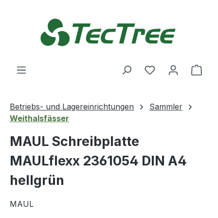
Zum Hauptinhalt springen
Du hast 0 Produ
Ware
Betriebs- und Lagereinrichtungen
Sammler
Weithalsfässer
MAUL Schreibplatte
MAULflexx 2361054 DIN A4
hellgrün
MAUL