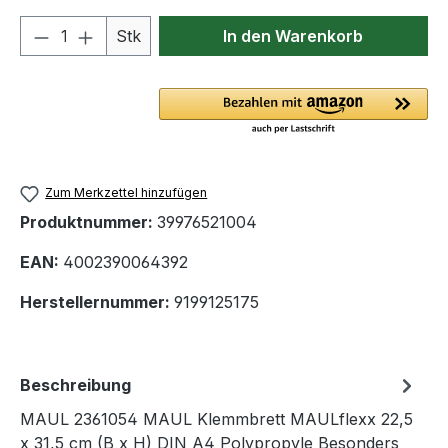
Produkt Anzahl: Gib den gewünschten We
Stk
In den Warenkorb
Zum Merkzettel hinzufügen
Produktnummer:
39976521004
EAN:
4002390064392
Herstellernummer:
9199125175
Beschreibung
MAUL 2361054 MAUL Klemmbrett MAULflexx 22,5
x 31,5 cm (B x H) DIN A4 Polypropyle Besonders