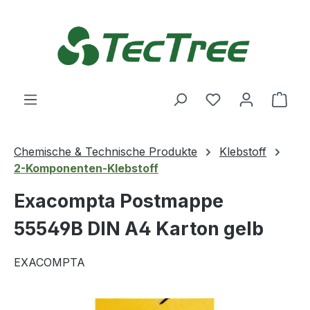
Zum Hauptinhalt springen
Du hast 0 Produ
Ware
Chemische & Technische Produkte
Klebstoff
2-Komponenten-Klebstoff
Exacompta Postmappe
55549B DIN A4 Karton gelb
EXACOMPTA
Bildergalerie überspringen