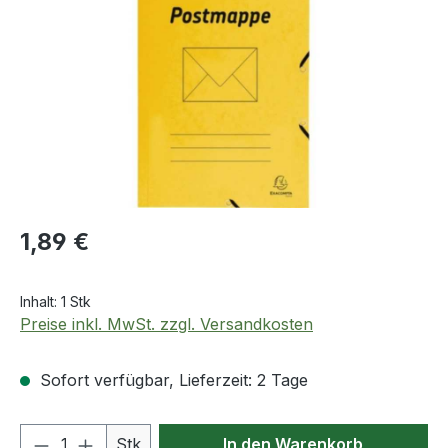
Regulärer Preis:
1,89 €
Inhalt:
1 Stk
Preise inkl. MwSt. zzgl. Versandkosten
Sofort verfügbar, Lieferzeit: 2 Tage
Produkt Anzahl: Gib den gewünschten We
Stk
In den Warenkorb