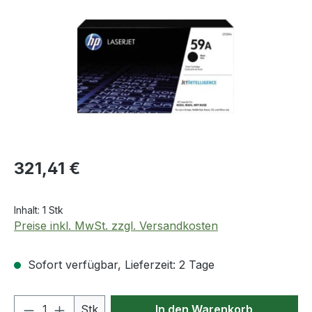
Regulärer Preis:
321,41 €
Inhalt:
1 Stk
Preise inkl. MwSt. zzgl. Versandkosten
Sofort verfügbar, Lieferzeit: 2 Tage
Produkt Anzahl: Gib den gewünschten We
Stk
In den Warenkorb