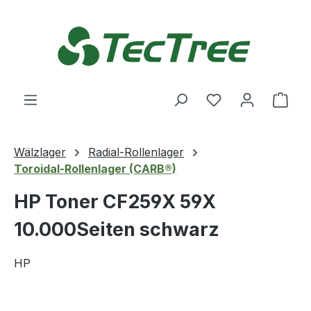
Zum Hauptinhalt springen
Du hast 0 Produ
Ware
Wälzlager
Radial-Rollenlager
Toroidal-Rollenlager (CARB®)
HP Toner CF259X 59X
10.000Seiten schwarz
HP
Bildergalerie überspringen