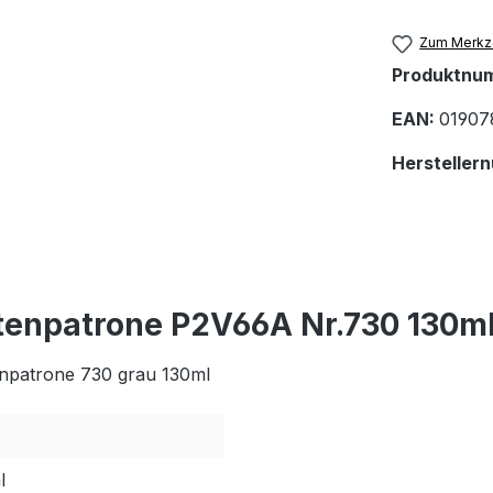
Zum Merkze
Produktnu
EAN:
01907
Hersteller
tenpatrone P2V66A Nr.730 130m
npatrone 730 grau 130ml
l