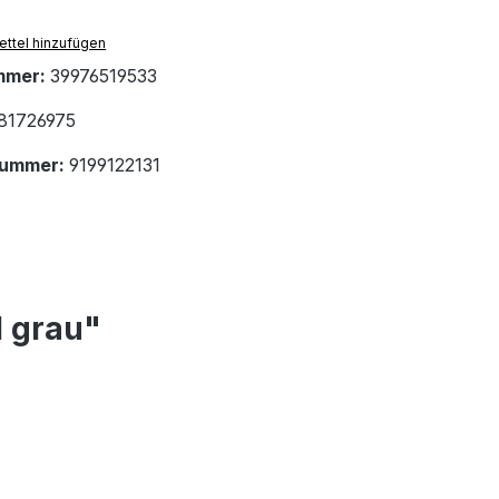
ttel hinzufügen
mmer:
39976519533
81726975
nummer:
9199122131
l grau"