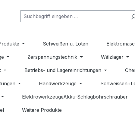
Produkte
Schweißen u. Löten
Elektromasc
ge
Zerspannungstechnik
Wälzlager
k
Betriebs- und Lagereinrichtungen
Che
stungen
Handwerkzeuge
Schweissen+L
ElektrowerkzeugeAkku-Schlagbohrschrauber
el
Weitere Produkte