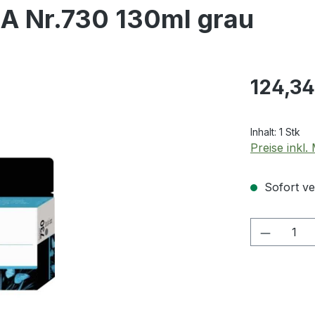
A Nr.730 130ml grau
Regulärer Pr
124,34
Inhalt:
1 Stk
Preise inkl
Sofort ver
Produkt