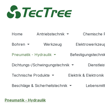
m Hauptinhalt springen
Zur Suche springen
Zur Hauptnavigation springen
Home
Antriebstechnik
Chemische 
Bohren
Werkzeug
Elektrowerkzeu
Pneumatik - Hydraulik
Befestigungstechni
Dichtungs-/Schwingungstechnik
Dienstlei
Technische Produkte
Elektrik & Elektronik
Beschläge & Sicherheitstechnik
Lebensmitt
Pneumatik - Hydraulik