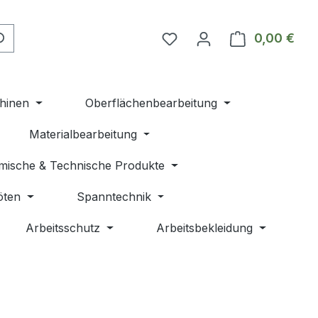
Du hast 0 Produkte auf 
0,00 €
Ware
hinen
Oberflächenbearbeitung
Materialbearbeitung
mische & Technische Produkte
öten
Spanntechnik
Arbeitsschutz
Arbeitsbekleidung