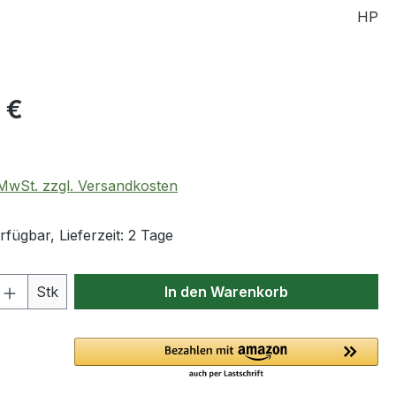
HP
eis:
 €
. MwSt. zzgl. Versandkosten
fügbar, Lieferzeit: 2 Tage
 Anzahl: Gib den gewünschten Wert ein 
Stk
In den Warenkorb