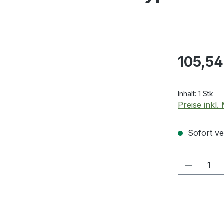
Regulärer Pr
105,54
Inhalt:
1 Stk
Preise inkl
Sofort ver
Produkt