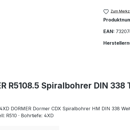
Zum Merkze
Produktnu
EAN:
73207
Hersteller
 R5108.5 Spiralbohrer DIN 338
XD DORMER Dormer CDX Spiralbohrer HM DIN 338 Weitere 
ell: R510 · Bohrtiefe: 4XD