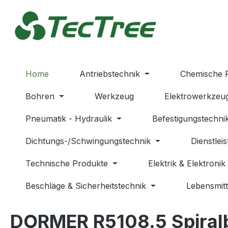
m Hauptinhalt springen
Zur Suche springen
Zur Hauptnavigation springen
Home
Antriebstechnik
Chemische 
Bohren
Werkzeug
Elektrowerkzeu
Pneumatik - Hydraulik
Befestigungstechni
Dichtungs-/Schwingungstechnik
Dienstlei
Technische Produkte
Elektrik & Elektronik
Beschläge & Sicherheitstechnik
Lebensmitt
DORMER R5108.5 Spiral