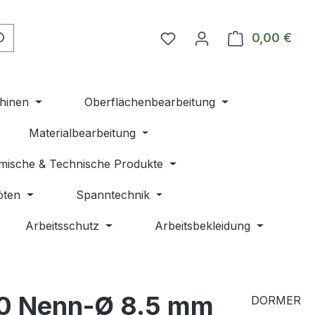
Du hast 0 Produkte auf 
0,00 €
Ware
hinen
Oberflächenbearbeitung
Materialbearbeitung
mische & Technische Produkte
öten
Spanntechnik
Arbeitsschutz
Arbeitsbekleidung
10 Nenn-Ø 8.5 mm
DORMER