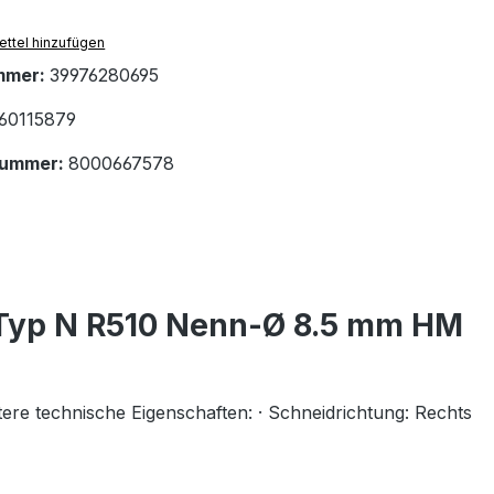
ttel hinzufügen
mmer:
39976280695
60115879
nummer:
8000667578
 Typ N R510 Nenn-Ø 8.5 mm HM
technische Eigenschaften: · Schneidrichtung: Rechts