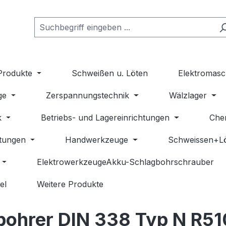
Produkte
Schweißen u. Löten
Elektromasc
ge
Zerspannungstechnik
Wälzlager
k
Betriebs- und Lagereinrichtungen
Che
stungen
Handwerkzeuge
Schweissen+L
ElektrowerkzeugeAkku-Schlagbohrschrauber
el
Weitere Produkte
bohrer DIN 338 Typ N R5