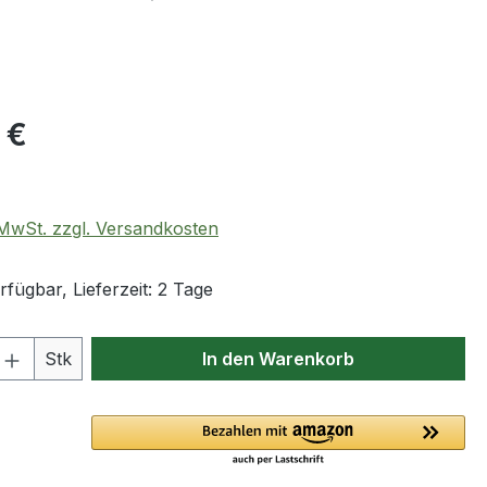
eis:
 €
. MwSt. zzgl. Versandkosten
fügbar, Lieferzeit: 2 Tage
 Anzahl: Gib den gewünschten Wert ein 
Stk
In den Warenkorb