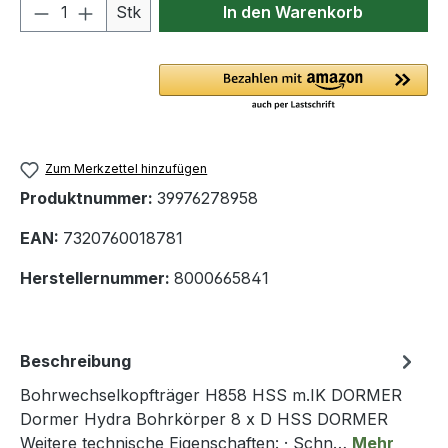
Produkt Anzahl: Gib den gewünschten We
Stk
In den Warenkorb
Zum Merkzettel hinzufügen
Produktnummer:
39976278958
EAN:
7320760018781
Herstellernummer:
8000665841
Beschreibung
Bohrwechselkopfträger H858 HSS m.IK DORMER
Dormer Hydra Bohrkörper 8 x D HSS DORMER
Weitere technische Eigenschaften: · Schn…
Mehr