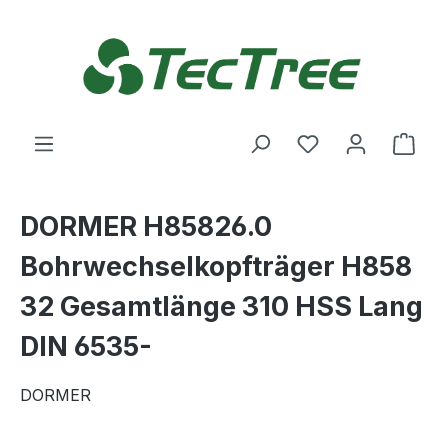
Zum Hauptinhalt springen
Du hast 0 Produ
Ware
DORMER H85826.0
Bohrwechselkopfträger H858
32 Gesamtlänge 310 HSS Lang
DIN 6535-
DORMER